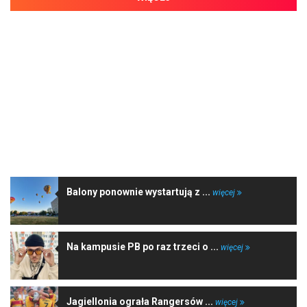
NAJNOWSZE WIADOMOŚCI
Balony ponownie wystartują z ...
więcej
Na kampusie PB po raz trzeci o ...
więcej
Jagiellonia ograła Rangersów ...
więcej