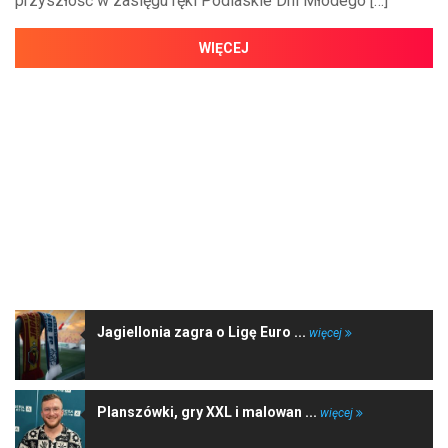
przyszłość w zasięgu ręki Podlaskie Dni Młodego […]
WIĘCEJ
NAJNOWSZE WIADOMOŚCI
Jagiellonia zagra o Ligę Euro ...
więcej
Planszówki, gry XXL i malowan ...
więcej