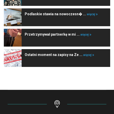
Podlaskie stawia na nowoczesn� ...
więcej
Przetrzymywał partnerkę w mi ...
więcej
Ostatni moment na zapisy na Ze ...
więcej