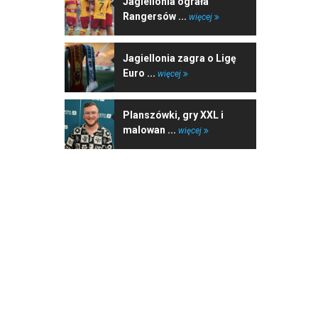
Jagiellonia ograła
Rangersów ...
więcej
Jagiellonia zagra o Ligę
Euro ...
więcej
Planszówki, gry XXL i
malowan ...
więcej