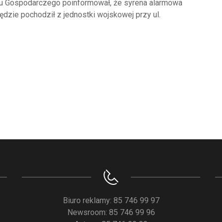
 Gospodarczego poinformował, że syrena alarmowa
dzie pochodził z jednostki wojskowej przy ul.
Biuro reklamy: 85 746 99 97
Newsroom: 85 746 99 96