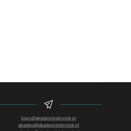
biuro@akadera.bialystok.pl
akadera@akadera.bialystok.pl