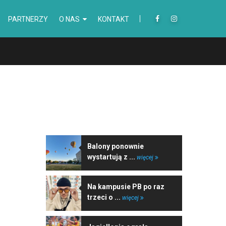
PARTNERZY
O NAS
KONTAKT
NAJNOWSZE WIADOMOŚCI
Balony ponownie
wystartują z ...
więcej
Na kampusie PB po raz
trzeci o ...
więcej