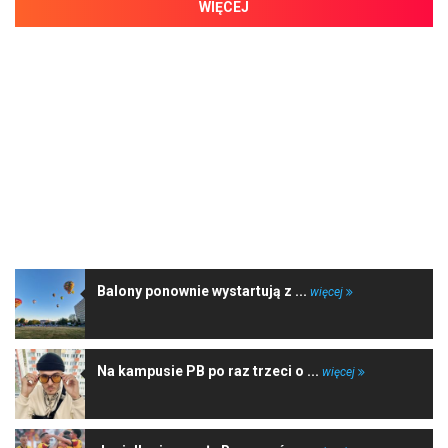
WIĘCEJ
NAJNOWSZE WIADOMOŚCI
Balony ponownie wystartują z ...
więcej
Na kampusie PB po raz trzeci o ...
więcej