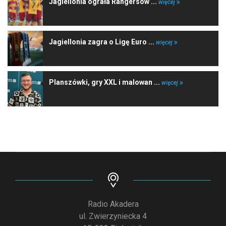
Jagiellonia ograła Rangersów ...
więcej
Jagiellonia zagra o Ligę Euro ...
więcej
Planszówki, gry XXL i malowan ...
więcej
Radio Akadera
ul. Zwierzyniecka 4