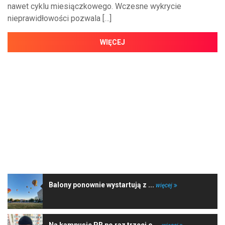
nawet cyklu miesiączkowego. Wczesne wykrycie
nieprawidłowości pozwala […]
WIĘCEJ
NAJNOWSZE WIADOMOŚCI
Balony ponownie wystartują z ...
więcej
Na kampusie PB po raz trzeci o ...