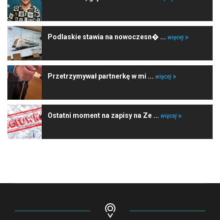
Podlaskie stawia na nowoczesn� ...
więcej
Przetrzymywał partnerkę w mi ...
więcej
Ostatni moment na zapisy na Ze ...
więcej