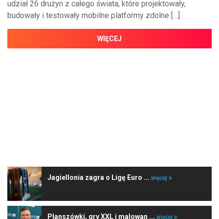
udział 26 drużyn z całego świata, które projektowały,
budowały i testowały mobilne platformy zdolne […]
WIĘCEJ
NAJNOWSZE WIADOMOŚCI
Jagiellonia zagra o Ligę Euro ...
więcej
Planszówki, gry XXL i malowan ...
więcej