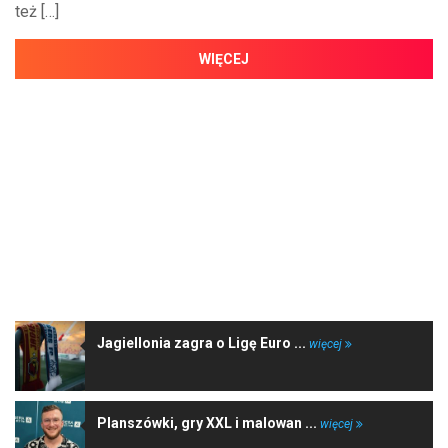
też […]
WIĘCEJ
NAJNOWSZE WIADOMOŚCI
Jagiellonia zagra o Ligę Euro ...
więcej
Planszówki, gry XXL i malowan ...
więcej