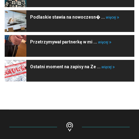
Podlaskie stawia na nowoczesn� ...
więcej
Przetrzymywał partnerkę w mi ...
więcej
Ostatni moment na zapisy na Ze ...
więcej