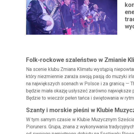
kon
ene
tra
wyd
Folk-rockowe szaleństwo w Zmianie Kl
Na scenie klubu Zmiana Klimatu wystąpią niepowtar
który niezmiennie zaraża swoją pasją do muzyki ir
na największych scenach w Polsce i za granicą — Th
będzie miała okazję usłyszeć zarówno największe p
Będzie to wieczór pełen tańca i świętowania w ryt
Szanty i morskie pieśni w Klubie Muzy
W tym samym czasie w Klubie Muzycznym Sześcian
Pioruners. Grupa, znana z wykonywania tradycyjnych
od swojego pamiętnego debiutu na Festiwalu Piose