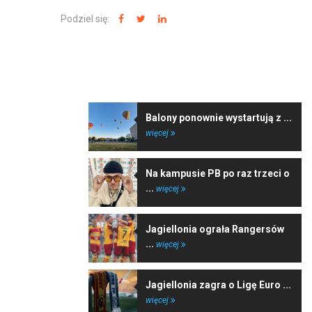
Podziel się:
NAJNOWSZE WIADOMOŚCI
Balony ponownie wystartują z ...
więcej
Na kampusie PB po raz trzeci o
...
więcej
Jagiellonia ograła Rangersów
...
więcej
Jagiellonia zagra o Ligę Euro ...
więcej