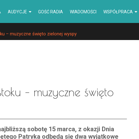
A
AUDYCJE
GOŚĆ RADIA
WIADOMOŚCI
WSPÓŁPRACA
ku – muzyczne święto zielonej wyspy
stoku – muzyczne święto
ajbliższą sobotę 15 marca, z okazji Dnia
ętego Patryka odbędą się dwa wyjątkowe