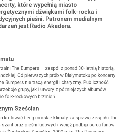
certy, które wypełnią miasto
rgetycznymi dźwiękami folk-rocka i
dycyjnych pieśni. Patronem medialnym
arzeń jest Radio Akadera.
imatu
zalni The Bumpers — zespół z ponad 30-letnią historią,
landzkiej. Od pierwszych prób w Białymstoku po koncerty
e Bumpers nie tracą energii i charyzmy. Publiczność
rzeboje grupy, jak i utwory z późniejszych albumów.
mie folk-rockowych brzmień.
cznym Sześcian
 królować będą morskie klimaty za sprawą zespołu The
 szant oraz pieśni ludowych, wciąż podbija serca fanów
nki Żeglarskiej Kopyść w 1990 roku. The Pioruners