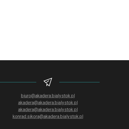
biuro@akadera.bialystok.pl
akadera@akadera.bialystok.pl
akadera@akadera.bialystok.pl
konrad.sikora@akadera.bialystok.pl