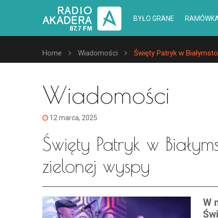
BYŁO GRANE
RAMÓWK
Home
Wiadomości
Święty Patryk w Białymsto
Wiadomości
12 marca, 2025
Święty Patryk w Białym
zielonej wyspy
W n
Świ