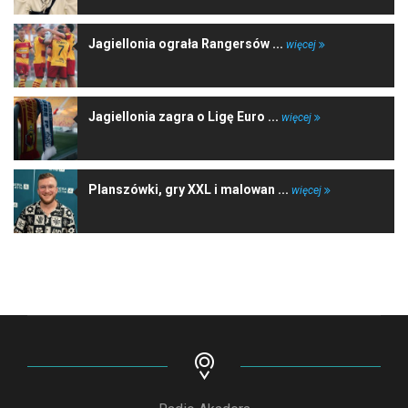
Jagiellonia ograła Rangersów ...
więcej
Jagiellonia zagra o Ligę Euro ...
więcej
Planszówki, gry XXL i malowan ...
więcej