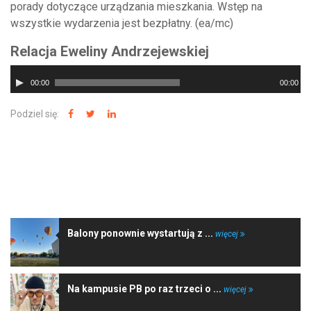
porady dotyczące urządzania mieszkania. Wstęp na
wszystkie wydarzenia jest bezpłatny. (ea/mc)
Relacja Eweliny Andrzejewskiej
Odtwarzacz
00:00
00:00
plików
dźwiękowych
Podziel się:
NAJNOWSZE WIADOMOŚCI
Balony ponownie wystartują z ...
więcej
Na kampusie PB po raz trzeci o ...
więcej