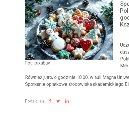
Spo
Pol
god
Ksz
Ucze
dusz
Poli
Fot.: pixabay
Miłk
Również jutro, o godzinie 18:00, w auli Magna Un
Spotkanie opłatkowe środowiska akademickiego Bi
Podziel się: