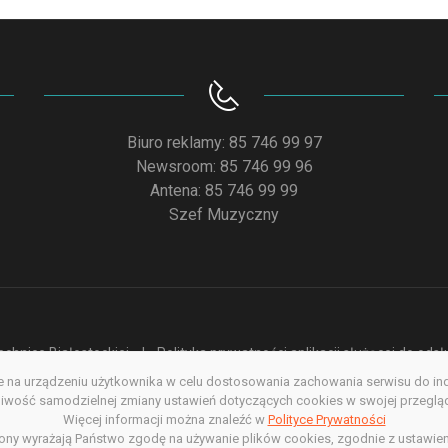
Biuro reklamy: 85 746 99 97
Newsroom: 85 746 99 96
Antena: 85 746 99 99
Szef Muzyczny
chnice Białostockiej
Polityka prywatności aplikacji służącej do od
na urządzeniu użytkownika w celu dostosowania zachowania serwisu do indyw
acja dostępności
Redakcja serwisu www
Poprzednia wersja s
wość samodzielnej zmiany ustawień dotyczących cookies w swojej przegląda
Więcej informacji można znaleźć w
Copyright @ 2022. All rights Reserved
Polityce Prywatności
rony wyrażają Państwo zgodę na używanie plików cookies, zgodnie z ustawien