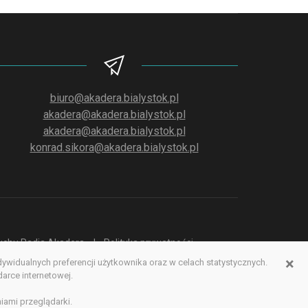
biuro@akadera.bialystok.pl
akadera@akadera.bialystok.pl
akadera@akadera.bialystok.pl
konrad.sikora@akadera.bialystok.pl
słuchu Radia Akadera
Polityka prywatności
×
idualnych preferencji użytkownika oraz w celach statystycznych.
erwisu www
rce internetowej.
iami przeglądarki.