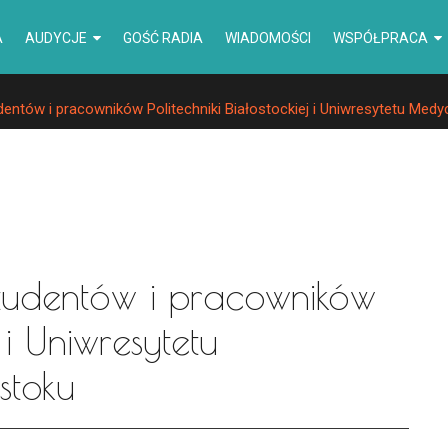
A
AUDYCJE
GOŚĆ RADIA
WIADOMOŚCI
WSPÓŁPRACA
entów i pracowników Politechniki Białostockiej i Uniwresytetu Med
studentów i pracowników
j i Uniwresytetu
stoku