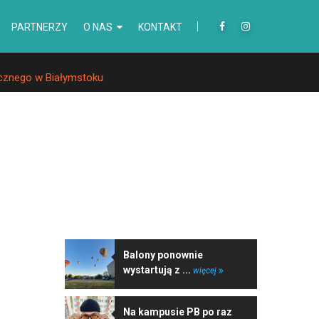
PARTNERZY
O NAS
KONTAKT
ycznego w Białymstoku
NAJNOWSZE WIADOMOŚCI
Balony ponownie
wystartują z ...
więcej
Na kampusie PB po raz