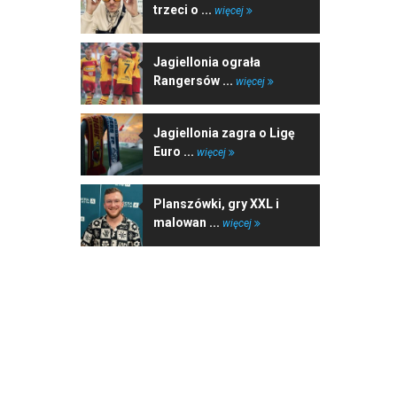
trzeci o ...
więcej
Jagiellonia ograła
Rangersów ...
więcej
Jagiellonia zagra o Ligę
Euro ...
więcej
Planszówki, gry XXL i
malowan ...
więcej