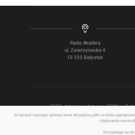
Radio Akadera
ul. Zwierzyniecka 4
15-333 Białystok
RODO - Informacje dotyczące RODO na Polite
W ramach naszego serwisu www stosujemy pliki cookies zapisywane 
Deklar
Użytkownik ma możli
Korzystając ze st