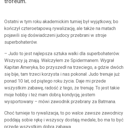
trofeum.
Ostatni w tym roku akademickim turniej był wyjątkowy, bo
kończył czteroetapową rywalizację, ale także na matach
pojawili się doświadczeni judocy przebrani w stroje
superbohaterów.
– Judo to jest najlepsza sztuka walki dla superbohaterów.
Wszyscy ją znają. Walczyłem ze Spidermanem. Wygrał
Kapitan Ameryka, bo przyszedł na trzeciego, a gdzie dwóch
się bije, tam trzeci korzysta i nas pokonał. Judo trenuje już
ponad 10 lat, od piątego roku życia. Daje mi przede
wszystkim zabawę, radość z tego, że trenuję. To jest takie
moje hobby i też mam dobrą kondycję, jestem
wysportowany – mówi zawodnik przebrany za Batmana.
Choć turnieje to rywalizacja, to po walce zawsze zawodnicy
poddają sobie rękę i wszyscy dostają medale, bo ma to być
przede wszystkim dobra zabawa.