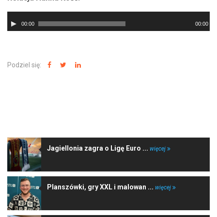
Odtwarzacz
00:00
00:00
plików
dźwiękowych
Podziel się:
NAJNOWSZE WIADOMOŚCI
Jagiellonia zagra o Ligę Euro ...
więcej
Planszówki, gry XXL i malowan ...
więcej