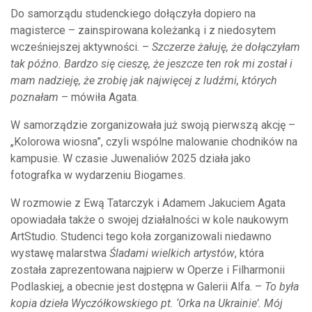
Do samorządu studenckiego dołączyła dopiero na
magisterce – zainspirowana koleżanką i z niedosytem
wcześniejszej aktywności. –
Szczerze żałuję, że dołączyłam
tak późno. Bardzo się cieszę, że jeszcze ten rok mi został i
mam nadzieję, że zrobię jak najwięcej z ludźmi, których
poznałam
– mówiła Agata.
W samorządzie zorganizowała już swoją pierwszą akcję –
„Kolorowa wiosna”, czyli wspólne malowanie chodników na
kampusie. W czasie Juwenaliów 2025 działa jako
fotografka w wydarzeniu Biogames.
W rozmowie z Ewą Tatarczyk i Adamem Jakuciem Agata
opowiadała także o swojej działalności w kole naukowym
ArtStudio. Studenci tego koła zorganizowali niedawno
wystawę malarstwa
Śladami wielkich artystów
, która
została zaprezentowana najpierw w Operze i Filharmonii
Podlaskiej, a obecnie jest dostępna w Galerii Alfa. –
To była
kopia dzieła Wyczółkowskiego pt. ‘Orka na Ukrainie’. Mój