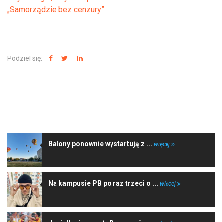
„Samorządzie bez cenzury”
Podziel się:
NAJNOWSZE WIADOMOŚCI
Balony ponownie wystartują z ...
więcej
Na kampusie PB po raz trzeci o ...
więcej