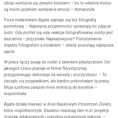
obraz wyróżnia się żywymi kolorami – bo to właśnie kolory
są moim językiem wyrażania emocji
– tłumaczyła.
Poza malarstwem Agata zajmuje się też
fotografią
portretową
. –
Najwięcej przyjemności sprawiają mi zdjęcia
ludzi. Gdy portret się uda, reakcja fotografowanej osoby jest
bezcenna
– przyznała. Najważniejsze? Porozumienie
między fotografem a modelem – wtedy powstają najlepsze
ujęcia.
W pracy łączy pasję do roślin z talentem plastycznym. Od
jakiegoś czasu pracuje w firmie florystycznej,
przygotowując dekoracje na wesela i uroczystości. –
To
zaczęło się przypadkiem, ale bardzo pokochałam tę pracę.
Moja szefowa zaraziła mnie miłością do kwiatów
–
wspominała.
Agata działa również w
Kole Naukowym Przestrzeń Zieleni
,
które współtworzyła. Studenci realizują tam m.in. projekty
ścieżek edukacyjnych i ogrodów przyjaznych naturze. –