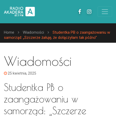
Home
Wiadomości
Studentka PB o zaangażowaniu w
samorząd: „Szczerze żałuję, że dołączyłam tak późno”
Wiadomości
25 kwietnia, 2025
Studentka PB o
zaangażowaniu w
samorząd: „Szczerze