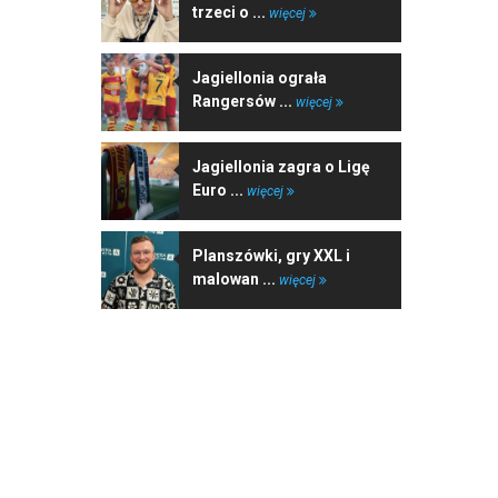
trzeci o ...
więcej
Jagiellonia ograła
Rangersów ...
więcej
Jagiellonia zagra o Ligę
Euro ...
więcej
Planszówki, gry XXL i
malowan ...
więcej