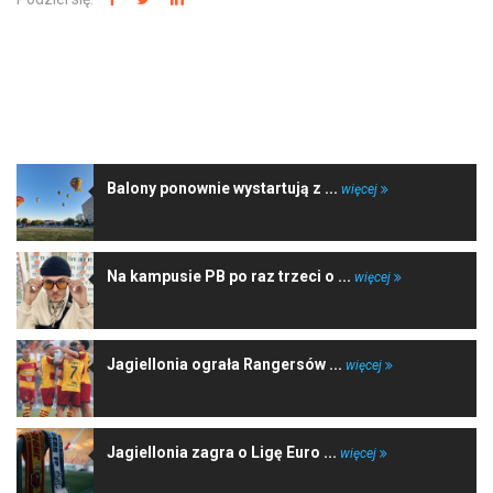
NAJNOWSZE WIADOMOŚCI
Balony ponownie wystartują z ...
więcej
Na kampusie PB po raz trzeci o ...
więcej
Jagiellonia ograła Rangersów ...
więcej
Jagiellonia zagra o Ligę Euro ...
więcej