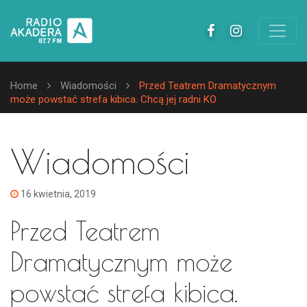
Home
Wiadomości
Przed Teatrem Dramatycznym
może powstać strefa kibica. Chcą jej radni KO
Wiadomości
16 kwietnia, 2019
Przed Teatrem
Dramatycznym może
powstać strefa kibica.