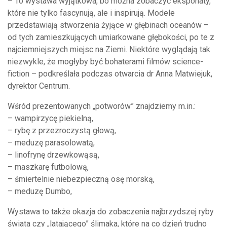
– To wystawa wyjątkowa, bo można zobaczyć eksponaty,
które nie tylko fascynują, ale i inspirują. Modele
przedstawiają stworzenia żyjące w głębinach oceanów –
od tych zamieszkujących umiarkowane głębokości, po te z
najciemniejszych miejsc na Ziemi. Niektóre wyglądają tak
niezwykle, że mogłyby być bohaterami filmów science-
fiction – podkreślała podczas otwarcia dr Anna Matwiejuk,
dyrektor Centrum.
Wśród prezentowanych „potworów” znajdziemy m.in.:
– wampirzycę piekielną,
– rybę z przezroczystą głową,
– meduzę parasolowatą,
– linofrynę drzewkowąsą,
– maszkarę futbolową,
– śmiertelnie niebezpieczną osę morską,
– meduzę Dumbo,
Wystawa to także okazja do zobaczenia najbrzydszej ryby
świata czy „latającego” ślimaka, które na co dzień trudno