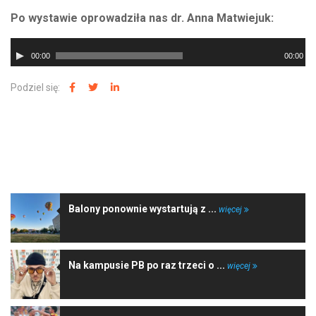
Po wystawie oprowadziła nas dr. Anna Matwiejuk:
Odtwarzacz
00:00
00:00
plików
dźwiękowych
Podziel się:
NAJNOWSZE WIADOMOŚCI
Balony ponownie wystartują z ...
więcej
Na kampusie PB po raz trzeci o ...
więcej