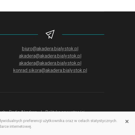
biuro@akadera.bialystok.pl
akadera@akadera.bialystok.pl
akadera@akadera.bialystok.pl
konrad.sikora@akadera.bialystok.pl
słuchu Radia Akadera
Polityka prywatności
×
idualnych preferencji użytkownika oraz w celach statystycznych.
erwisu www
rce internetowej.