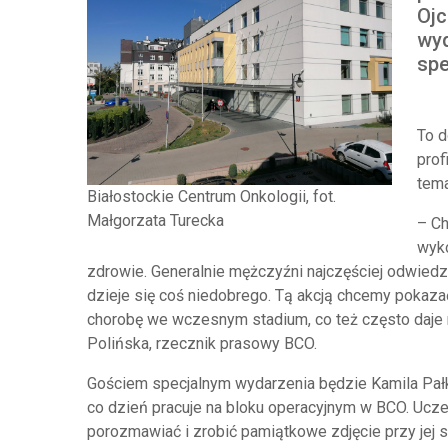
Ojc
wyd
spe
To d
prof
tema
Białostockie Centrum Onkologii, fot.
Małgorzata Turecka
– Ch
wyko
zdrowie. Generalnie mężczyźni najczęściej odwiedz
dzieje się coś niedobrego. Tą akcją chcemy pokaza
chorobę we wczesnym stadium, co też często daje
Polińska, rzecznik prasowy BCO.
Gościem specjalnym wydarzenia będzie Kamila Pałka 
co dzień pracuje na bloku operacyjnym w BCO. Uczes
porozmawiać i zrobić pamiątkowe zdjęcie przy jej 