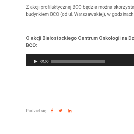
Z akcji profilaktycznej BCO będzie można skorzysta
budynkiem BCO (od ul. Warszawskiej), w godzinach 
O akcji Białostockiego Centrum Onkologii na Dz
BCO:
Odtwarzacz
00:00
plików
dźwiękowych
Podziel się: