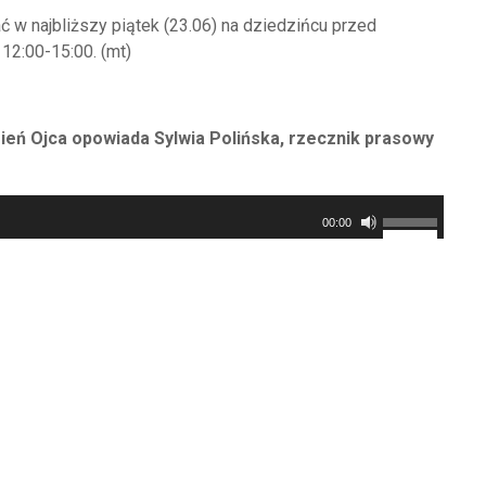
ć w najbliższy piątek (23.06) na dziedzińcu przed
12:00-15:00. (mt)
ień Ojca opowiada Sylwia Polińska, rzecznik prasowy
Używaj
00:00
strzałek
do
góry/do
dołu
aby
zwiększyć
lub
zmniejszyć
głośność.