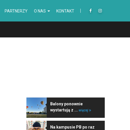
PARTNERZY
O NAS
KONTAKT
NAJNOWSZE WIADOMOŚCI
Balony ponownie
wystartują z ...
więcej
Na kampusie PB po raz