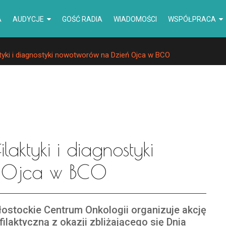
A
AUDYCJE
GOŚĆ RADIA
WIADOMOŚCI
WSPÓŁPRACA
tyki i diagnostyki nowotworów na Dzień Ojca w BCO
aktyki i diagnostyki
ń Ojca w BCO
łostockie Centrum Onkologii organizuje akcję
filaktyczną z okazji zbliżającego się Dnia