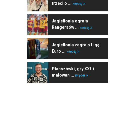
trzeci o ...
więcej
Jagiellonia ograła
Rangersów ...
więcej
Jagiellonia zagra o Ligę
Euro ...
więcej
Planszówki, gry XXL i
malowan ...
więcej