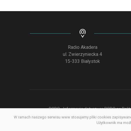
Radio Akadera
ul. Zwierzyniecka 4
15-333 Białystok
RODO - Informacje dotyczące RODO na Polite
W ramach naszego serwisu www stosujemy pliki cookies zapisywane 
Deklar
Użytkownik ma możli