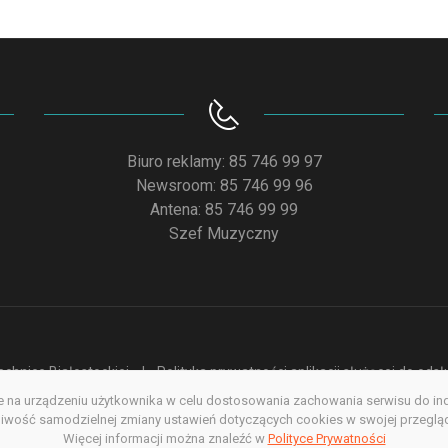
Biuro reklamy: 85 746 99 97
Newsroom: 85 746 99 96
Antena: 85 746 99 99
Szef Muzyczny
chnice Białostockiej
Polityka prywatności aplikacji służącej do od
na urządzeniu użytkownika w celu dostosowania zachowania serwisu do indyw
acja dostępności
Redakcja serwisu www
Poprzednia wersja s
wość samodzielnej zmiany ustawień dotyczących cookies w swojej przegląda
Więcej informacji można znaleźć w
Copyright @ 2022. All rights Reserved
Polityce Prywatności