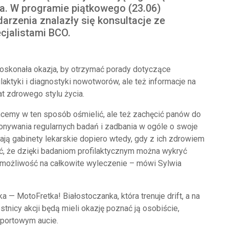
a. W programie piątkowego (23.06)
arzenia znalazły się konsultacje ze
cjalistami BCO.
oskonała okazja, by otrzymać porady dotyczące
ilaktyki i diagnostyki nowotworów, ale też informacje na
t zdrowego stylu życia.
cemy w ten sposób ośmielić, ale też zachęcić panów do
nywania regularnych badań i zadbania w ogóle o swoje
ają gabinety lekarskie dopiero wtedy, gdy z ich zdrowiem
ć, że dzięki badaniom profilaktycznym można wykryć
 możliwość na całkowite wyleczenie – mówi Sylwia
— MotoFretka! Białostoczanka, która trenuje drift, a na
tnicy akcji będą mieli okazję poznać ją osobiście,
sportowym aucie.