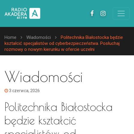
Home
Wiadomości
Politechnika Białostocka będzie
kształcić specjalistów od cyberbezpieczeństwa. Posłuchaj
rozmowy o nowym kierunku w ofercie uczelni
Wiadomości
3 czerwca, 2026
Politechnika Białostocka
będzie kształcić
specjalistów od