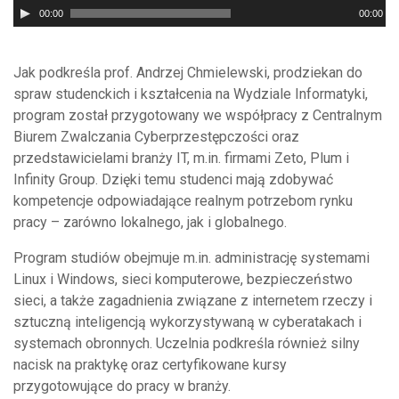
Odtwarzacz
00:00
00:00
plików
dźwiękowych
Jak podkreśla prof. Andrzej Chmielewski, prodziekan do
spraw studenckich i kształcenia na Wydziale Informatyki,
program został przygotowany we współpracy z Centralnym
Biurem Zwalczania Cyberprzestępczości oraz
przedstawicielami branży IT, m.in. firmami Zeto, Plum i
Infinity Group. Dzięki temu studenci mają zdobywać
kompetencje odpowiadające realnym potrzebom rynku
pracy – zarówno lokalnego, jak i globalnego.
Program studiów obejmuje m.in. administrację systemami
Linux i Windows, sieci komputerowe, bezpieczeństwo
sieci, a także zagadnienia związane z internetem rzeczy i
sztuczną inteligencją wykorzystywaną w cyberatakach i
systemach obronnych. Uczelnia podkreśla również silny
nacisk na praktykę oraz certyfikowane kursy
przygotowujące do pracy w branży.