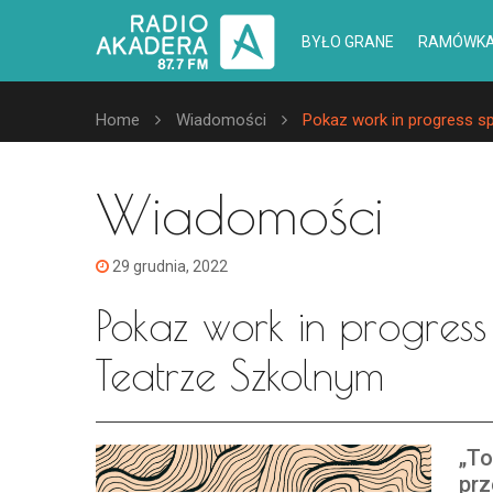
BYŁO GRANE
RAMÓWK
Home
Wiadomości
Pokaz work in progress s
Wiadomości
29 grudnia, 2022
Pokaz work in progress
Teatrze Szkolnym
„To
prz