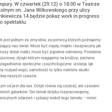
pury. W czwartek (29.12) o 18:00 w Teatrze
olnym im. Jana Wilkowskiego przy ulicy
nkiewicza 14 będzie pokaz work in progress
o spektaklu.
k jest jednym ze zmysłów, za pomocą których poznajemy
zający nas świat. Może być ciepły, miękki i bezpieczny jak
wszy dotyk matki, może być zupełnie odmienny. Podobnie
czuciowe, dzięki którym reagujemy na bodźce, zarówno
 zagadnienie społeczne i psychologiczne: izolacja, lęk
y rozpad więzi, samotność to tylko niektóre skutki
ólnej naszych czasów.
m od jest dla nas. Dotyk równa się czułość, ale czasami
 dwóch gatunków. Ten temat dotyku rozpracowujemy,
cenicznych zdarzeń i sytuacji wokół tego tematu – mówi