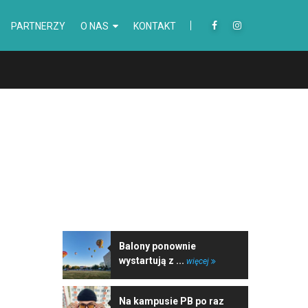
PARTNERZY
O NAS
KONTAKT
NAJNOWSZE WIADOMOŚCI
Balony ponownie
wystartują z ...
więcej
Na kampusie PB po raz