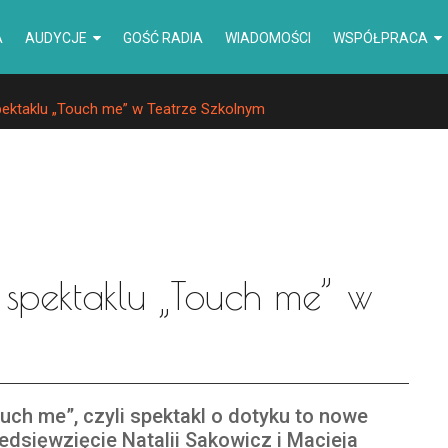
A
AUDYCJE
GOŚĆ RADIA
WIADOMOŚCI
WSPÓŁPRACA
pektaklu „Touch me” w Teatrze Szkolnym
 spektaklu „Touch me” w
uch me”, czyli spektakl o dotyku to nowe
edsięwzięcie Natalii Sakowicz i Macieja