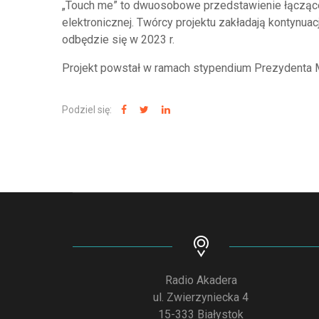
„Touch me” to dwuosobowe przedstawienie łączące 
elektronicznej. Twórcy projektu zakładają kontynuac
odbędzie się w 2023 r.
Projekt powstał w ramach stypendium Prezydenta M
Podziel się:
Radio Akadera
ul. Zwierzyniecka 4
15-333 Białystok