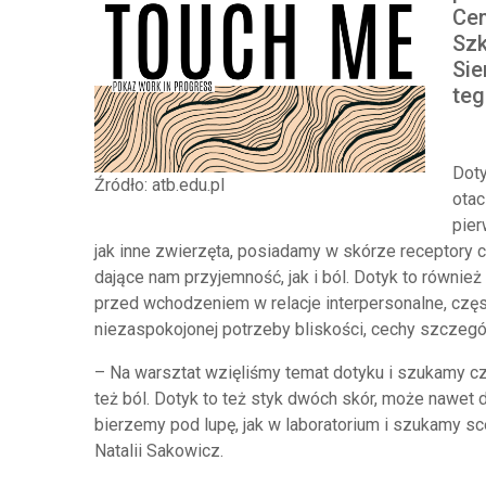
Cem
Szk
Sie
teg
Doty
Źródło: atb.edu.pl
otac
pier
jak inne zwierzęta, posiadamy w skórze receptory 
dające nam przyjemność, jak i ból. Dotyk to również
przed wchodzeniem w relacje interpersonalne, częst
niezaspokojonej potrzeby bliskości, cechy szczeg
– Na warsztat wzięliśmy temat dotyku i szukamy czy
też ból. Dotyk to też styk dwóch skór, może nawet
bierzemy pod lupę, jak w laboratorium i szukamy s
Natalii Sakowicz.