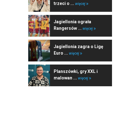
trzeci o ...
więcej
Jagiellonia ograła
Rangersów ...
więcej
Jagiellonia zagra o Ligę
Euro ...
więcej
Planszówki, gry XXL i
malowan ...
więcej