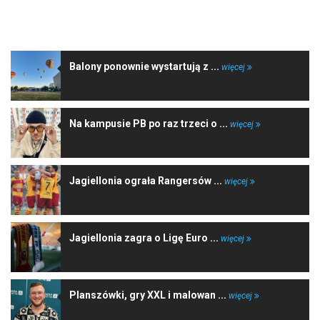
NAJNOWSZE WIADOMOŚCI
Balony ponownie wystartują z ...
więcej
Na kampusie PB po raz trzeci o ...
więcej
Jagiellonia ograła Rangersów ...
więcej
Jagiellonia zagra o Ligę Euro ...
więcej
Planszówki, gry XXL i malowan ...
więcej