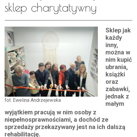
sklep charytatywny
Sklep jak
każdy
inny,
można w
nim kupić
ubrania,
książki
oraz
zabawki,
jednak z
fot. Ewelina Andrzejewska
małym
wyjątkiem pracują w nim osoby z
niepełnosprawnościami, a dochód ze
sprzedaży przekazywany jest na ich dalszą
rehabilitację.