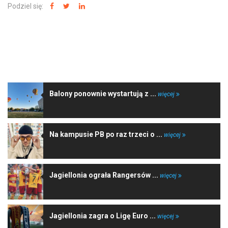
Podziel się:
NAJNOWSZE WIADOMOŚCI
Balony ponownie wystartują z ...
więcej
Na kampusie PB po raz trzeci o ...
więcej
Jagiellonia ograła Rangersów ...
więcej
Jagiellonia zagra o Ligę Euro ...
więcej