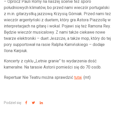
– Oprócz Pauli Romy na naszej scenie też sporo
południowych klimatów, bo przed nami wieczór portugalski
z m.in. gitarzystką jazzową Krzysią Górniak. Przed nami też
wieczór argentyński z duetem, który gra Astora Piazzollę w
interpretacjach na gitarę i wokal. Pojawi się też Ramona Rey.
Będzie wieczór musicalowy. Z nami także ciekawe nowe
twarze elektroniki – duet Jeszcze, a także mop, który do tej
pory supportował na rasie Ralpha Kamińskiego – dodaje
Ilona Karpiuk.
Koncerty z cyklu „Letnie granie” to wydarzenia dość
kameralne. Na tarasie Astorii pomieści się do 70 osób.
Repertuar Nie Teatru można sprawdzić
tutaj
. (mt)
Podziel się: