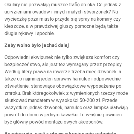
Okulary nie pozwalają muszce trafić do oka. Co jednak z
ugryzieniami owadów i innych małych stworzonek? Na
wycieczkę poza miasto przyda się spray na komary czy
kleszcze, a w prawdziwej głuszy pomocne będą także
długie rękawy i spodnie.
Żeby wolno było jechać dalej
Odpowiedni ekwipunek nie tylko zwiększa komfort czy
bezpieczeństwo, ale jest też wymagany przez przepisy.
Według litery prawa na rowerze trzeba mieć dzwonek, a
także co najmniej jeden sprawny hamulec i odpowiednie
oświetlenie, stanowiące obowiązkowe wyposażenie po
zmroku. Brak któregokolwiek z wymienionych rzeczy może
skutkować mandatem w wysokości 50-200 zł. Przede
wszystkim jednak dzwonek, hamulec oraz lampka ułatwiają
powrót do domu w jednym kawałku. To właśnie powinien
być główny powód montażu owych akcesoriów.
Bezpiecznie, czyli z głową – koniecznie osłoniętą