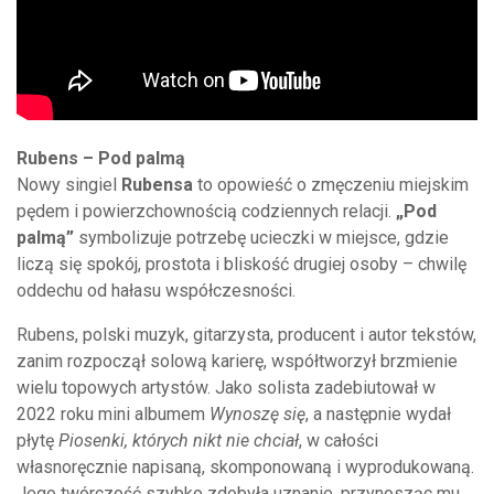
Rubens – Pod palmą
Nowy singiel
Rubensa
to opowieść o zmęczeniu miejskim
pędem i powierzchownością codziennych relacji.
„Pod
palmą”
symbolizuje potrzebę ucieczki w miejsce, gdzie
liczą się spokój, prostota i bliskość drugiej osoby – chwilę
oddechu od hałasu współczesności.
Rubens, polski muzyk, gitarzysta, producent i autor tekstów,
zanim rozpoczął solową karierę, współtworzył brzmienie
wielu topowych artystów. Jako solista zadebiutował w
2022 roku mini albumem
Wynoszę się
, a następnie wydał
płytę
Piosenki, których nikt nie chciał
, w całości
własnoręcznie napisaną, skomponowaną i wyprodukowaną.
Jego twórczość szybko zdobyła uznanie, przynosząc mu