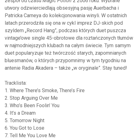
zespół od czasu
Magic Potion
z 2006 roku. Wybrane
utwory odzwierciedlają obsesyjną pasję Auerbacha i
Patricka Carneya do kolekcjonowania winyli. W ostatnich
latach przerodziła się ona w cykl imprez DJ-skich pod
szyldem „Record Hang”, podczas których duet puszcza
vintage’owe single 45-obrotowe dla roztańczonych tłumów
w najmodniejszych klubach na całym świecie. Tym samym
duet popularyzuje też twórczość starych, zapomnianych
bluesmanów, o których przypomnimy w tym tygodniu na
antenie Radia Akadera – także „w oryginale”. Stay tuned!
Tracklista:
1. Where There’s Smoke, There’s Fire
2. Stop Arguing Over Me
3. Who’s Been Foolin’ You
4. It’s a Dream
5. Tomorrow Night
6. You Got to Lose
7. Tell Me You Love Me