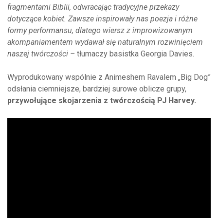
fragmentami Biblii, odwracając tradycyjne przekazy
dotyczące kobiet. Zawsze inspirowały nas poezja i różne
formy performansu, dlatego wiersz z improwizowanym
akompaniamentem wydawał się naturalnym rozwinięciem
naszej twórczości –
tłumaczy basistka Georgia Davies.
Wyprodukowany wspólnie z Animeshem Ravalem „Big Dog”
odsłania ciemniejsze, bardziej surowe oblicze grupy,
przywołujące skojarzenia z twórczością PJ Harvey.