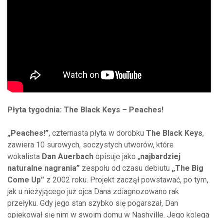
Płyta tygodnia: The Black Keys – Peaches!
„Peaches!”
, czternasta płyta w dorobku
The Black Keys
,
zawiera 10 surowych, soczystych utworów, które
wokalista
Dan Auerbach
opisuje jako „
najbardziej
naturalne nagrania”
zespołu od czasu debiutu
„The Big
Come Up”
z 2002 roku. Projekt zaczął powstawać, po tym,
jak u nieżyjącego już ojca Dana zdiagnozowano rak
przełyku. Gdy jego stan szybko się pogarszał, Dan
opiekował się nim w swoim domu w Nashville. Jego kolega