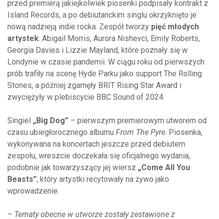
przed premierą jakiejkolwiek piosenki podpisały kontrakt z
Island Records, a po debiutanckim singlu okrzyknięto je
nową nadzieją indie rocka. Zespół tworzy
pięć młodych
artystek
: Abigail Morris, Aurora Nishevci, Emily Roberts,
Georgia Davies i Lizzie Mayland, które poznały się w
Londynie w czasie pandemii. W ciągu roku od pierwszych
prób trafiły na scenę Hyde Parku jako support The Rolling
Stones, a później zgarnęły BRIT Rising Star Award i
zwyciężyły w plebiscycie BBC Sound of 2024.
Singiel
„Big Dog”
– pierwszym premierowym utworem od
czasu ubiegłorocznego albumu
From The Pyre
. Piosenka,
wykonywana na koncertach jeszcze przed debiutem
zespołu, wreszcie doczekała się oficjalnego wydania,
podobnie jak towarzyszący jej wiersz
„Come All You
Beasts”
, który artystki recytowały na żywo jako
wprowadzenie.
– Tematy obecne w utworze zostały zestawione z