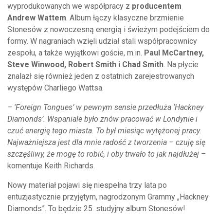
wyprodukowanych we współpracy z
producentem
Andrew Wattem
. Album łączy klasyczne brzmienie
Stonesów z nowoczesną energią i świeżym podejściem do
formy. W nagraniach wzięli udział stali współpracownicy
zespołu, a także wyjątkowi goście, m.in.
Paul McCartney,
Steve Winwood, Robert Smith i Chad Smith
. Na płycie
znalazł się również jeden z ostatnich zarejestrowanych
występów Charliego Wattsa.
– 'Foreign Tongues’ w pewnym sensie przedłuża ‘Hackney
Diamonds’. Wspaniale było znów pracować w Londynie i
czuć energię tego miasta. To był miesiąc wytężonej pracy.
Najważniejsza jest dla mnie radość z tworzenia – czuję się
szczęśliwy, że mogę to robić, i oby trwało to jak najdłużej –
komentuje Keith Richards.
Nowy materiał pojawi się niespełna trzy lata po
entuzjastycznie przyjętym, nagrodzonym Grammy „Hackney
Diamonds”. To będzie 25. studyjny album Stonesów!