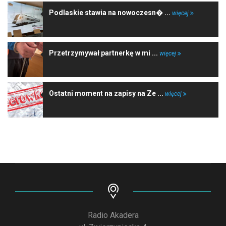
Podlaskie stawia na nowoczesn� ...
więcej
Przetrzymywał partnerkę w mi ...
więcej
Ostatni moment na zapisy na Ze ...
więcej
Radio Akadera