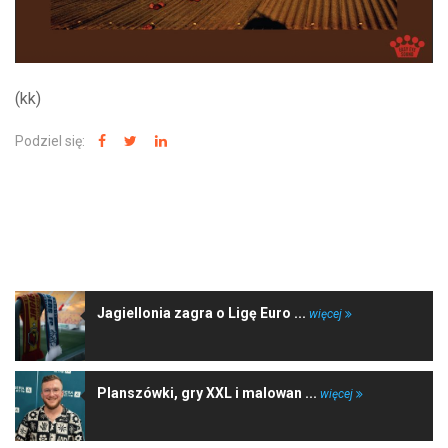
(kk)
Podziel się:
NAJNOWSZE WIADOMOŚCI
Jagiellonia zagra o Ligę Euro ...
więcej
Planszówki, gry XXL i malowan ...
więcej