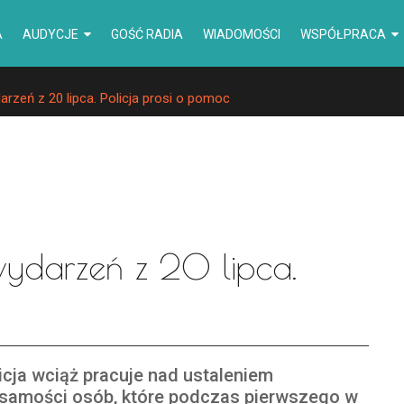
A
AUDYCJE
GOŚĆ RADIA
WIADOMOŚCI
WSPÓŁPRACA
rzeń z 20 lipca. Policja prosi o pomoc
wydarzeń z 20 lipca.
icja wciąż pracuje nad ustaleniem
samości osób, które podczas pierwszego w