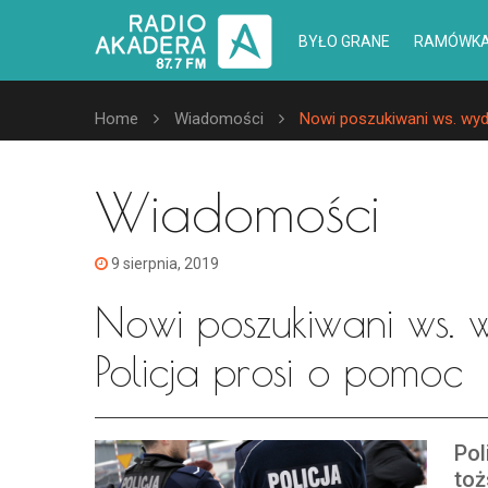
BYŁO GRANE
RAMÓWK
Home
Wiadomości
Nowi poszukiwani ws. wyda
Wiadomości
9 sierpnia, 2019
Nowi poszukiwani ws. 
Policja prosi o pomoc
Pol
toż