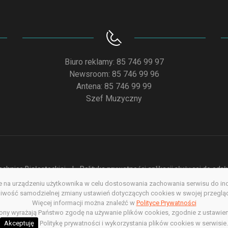
Biuro reklamy: 85 746 99 97
Newsroom: 85 746 99 96
Antena: 85 746 99 99
Szef Muzyczny
chnice Białostockiej
Polityka prywatności aplikacji służącej do od
na urządzeniu użytkownika w celu dostosowania zachowania serwisu do indyw
acja dostępności
Redakcja serwisu www
Poprzednia wersja s
wość samodzielnej zmiany ustawień dotyczących cookies w swojej przegląda
Więcej informacji można znaleźć w
Copyright @ 2022. All rights Reserved
Polityce Prywatności
rony wyrażają Państwo zgodę na używanie plików cookies, zgodnie z ustawien
Akceptuję
Politykę prywatności i wykorzystania plików cookies w serwisie.