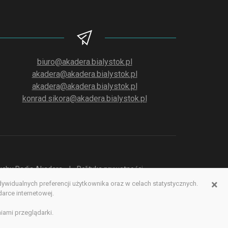
biuro@akadera.bialystok.pl
akadera@akadera.bialystok.pl
akadera@akadera.bialystok.pl
konrad.sikora@akadera.bialystok.pl
słuchu Radia Akadera
Polityka prywatności
×
idualnych preferencji użytkownika oraz w celach statystycznych.
erwisu www
rce internetowej.
iami przeglądarki.