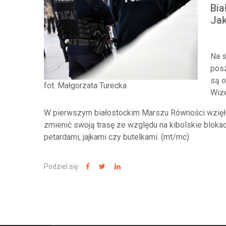
Bia
Jak
Na s
posz
są o
fot. Małgorzata Turecka
Wiz
W pierwszym białostockim Marszu Równości wzięło 
zmienić swoją trasę ze względu na kibolskie blokad
petardami, jajkami czy butelkami. (mt/mc)
Podziel się: