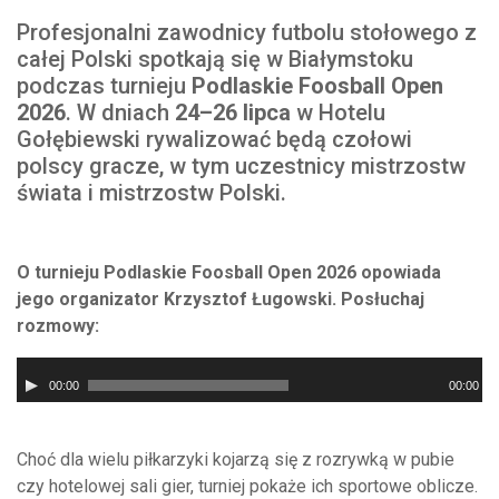
Profesjonalni zawodnicy futbolu stołowego z
całej Polski spotkają się w Białymstoku
podczas turnieju
Podlaskie Foosball Open
2026
. W dniach
24–26 lipca
w Hotelu
Gołębiewski rywalizować będą czołowi
polscy gracze, w tym uczestnicy mistrzostw
świata i mistrzostw Polski.
O turnieju Podlaskie Foosball Open 2026 opowiada
jego organizator Krzysztof Ługowski. Posłuchaj
rozmowy:
Odtwarzacz
00:00
00:00
plików
dźwiękowych
Choć dla wielu piłkarzyki kojarzą się z rozrywką w pubie
czy hotelowej sali gier, turniej pokaże ich sportowe oblicze.