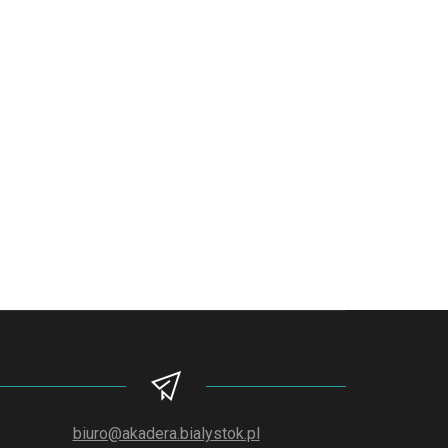
biuro@akadera.bialystok.pl