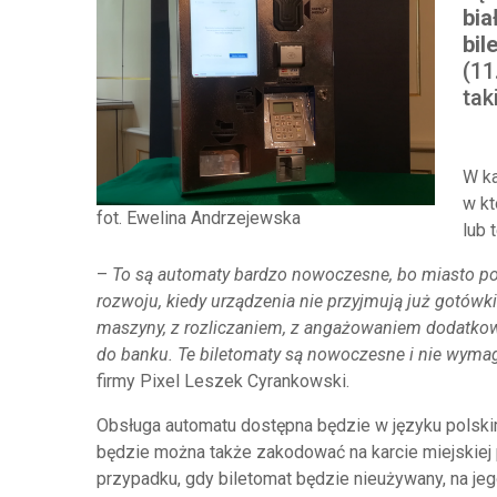
bia
bil
(11
tak
W ka
w kt
fot. Ewelina Andrzejewska
lub 
–
To są automaty bardzo nowoczesne, bo miasto po
rozwoju, kiedy urządzenia nie przyjmują już gotówki
maszyny, z rozliczaniem, z angażowaniem dodatkowy
do banku. Te biletomaty są nowoczesne i nie wymag
firmy Pixel Leszek Cyrankowski.
Obsługa automatu dostępna będzie w języku polskim
będzie można także zakodować na karcie miejskiej
przypadku, gdy biletomat będzie nieużywany, na je