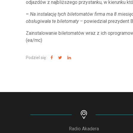
odjazdów z najbliższego przystanku, w kierunku kt
–
Na instalację tych biletomatów firma ma 8 miesięcy
obsługiwała te biletomaty –
powiedział prezydent B
Zainstalowanie biletomatów wraz z ich oprogramow
(ea/mc)
Podziel się:
Radio Akadera