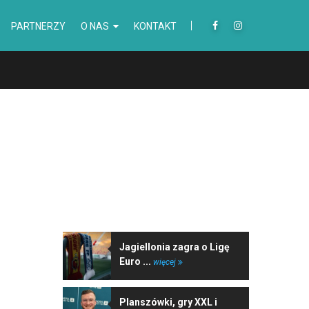
PARTNERZY
O NAS
KONTAKT
NAJNOWSZE WIADOMOŚCI
Jagiellonia zagra o Ligę
Euro ...
więcej
Planszówki, gry XXL i