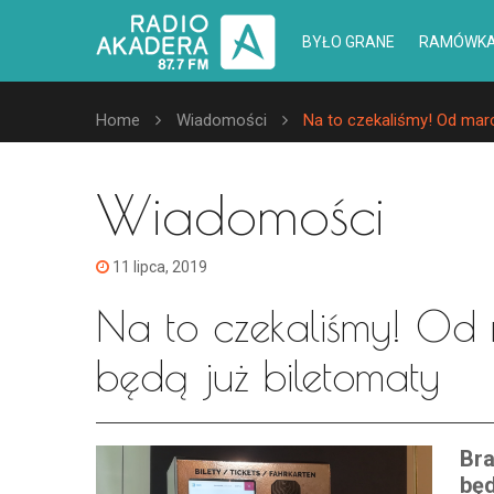
BYŁO GRANE
RAMÓWK
Home
Wiadomości
Na to czekaliśmy! Od marc
Wiadomości
11 lipca, 2019
Na to czekaliśmy! Od
będą już biletomaty
Bra
będ