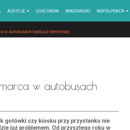
A
AUDYCJE
GOŚĆ RADIA
WIADOMOŚCI
WSPÓŁPRACA
a w autobusach będą już biletomaty
 marca w autobusach
k gotówki czy kiosku przy przystanku nie
zie już problemem. Od przyszłego roku w