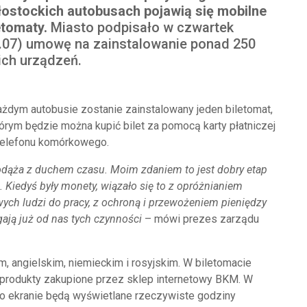
łostockich autobusach pojawią się mobilne
etomaty.
Miasto podpisało w czwartek
.07) umowę na zainstalowanie ponad 250
ich urządzeń.
żdym autobusie zostanie zainstalowany jeden biletomat,
órym będzie można kupić bilet za pomocą karty płatniczej
telefonu komórkowego.
dąża z duchem czasu. Moim zdaniem to jest dobry etap
. Kiedyś były monety, wiązało się to z opróżnianiem
ch ludzi do pracy, z ochroną i przewożeniem pieniędzy
ają już od nas tych czynności
– mówi prezes zarządu
, angielskim, niemieckim i rosyjskim. W biletomacie
 produkty zakupione przez sklep internetowy BKM. W
go ekranie będą wyświetlane rzeczywiste godziny