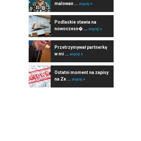
malowan ...
więcej
Podlaskie stawia na
nowoczesn� ...
więcej
Przetrzymywał partnerkę
w mi ...
więcej
Ostatni moment na zapisy
na Ze ...
więcej