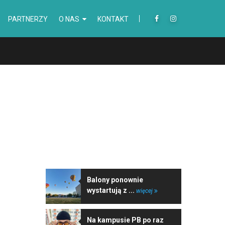
PARTNERZY
O NAS
KONTAKT
NAJNOWSZE WIADOMOŚCI
Balony ponownie
wystartują z ...
więcej
Na kampusie PB po raz