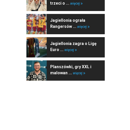
trzeci o ...
więcej
Jagiellonia ograła
Rangersów ...
więcej
Jagiellonia zagra o Ligę
Euro ...
więcej
Planszówki, gry XXL i
malowan ...
więcej