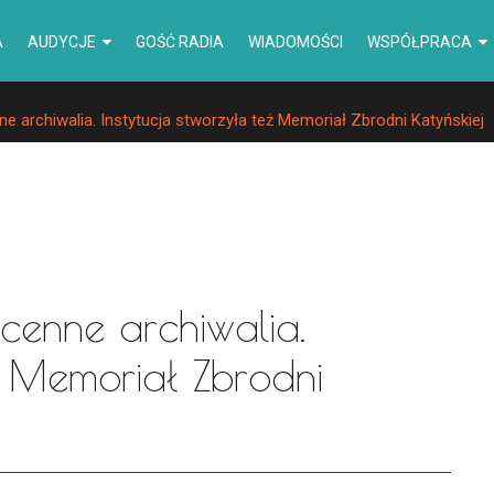
A
AUDYCJE
GOŚĆ RADIA
WIADOMOŚCI
WSPÓŁPRACA
 archiwalia. Instytucja stworzyła też Memoriał Zbrodni Katyńskiej
cenne archiwalia.
eż Memoriał Zbrodni