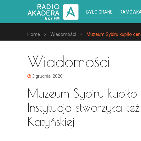
BYŁO GRANE
RAMÓWK
Home
Wiadomości
Muzeum Sybiru kupiło cenne
Wiadomości
3 grudnia, 2020
Muzeum Sybiru kupiło 
Instytucja stworzyła t
Katyńskiej