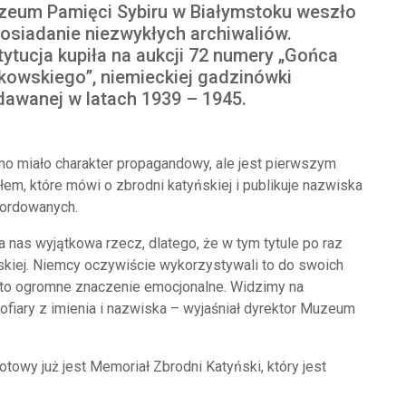
eum Pamięci Sybiru w Białymstoku weszło
osiadanie niezwykłych archiwaliów.
tytucja kupiła na aukcji 72 numery „Gońca
kowskiego”, niemieckiej gadzinówki
awanej w latach 1939 – 1945.
o miało charakter propagandowy, ale jest pierwszym
łem, które mówi o zbrodni katyńskiej i publikuje nazwiska
ordowanych.
a nas wyjątkowa rzecz, dlatego, że w tym tytule po raz
ńskiej. Niemcy oczywiście wykorzystywali to do swoich
a to ogromne znaczenie emocjonalne. Widzimy na
y ofiary z imienia i nazwiska – wyjaśniał dyrektor Muzeum
owy już jest Memoriał Zbrodni Katyński, który jest