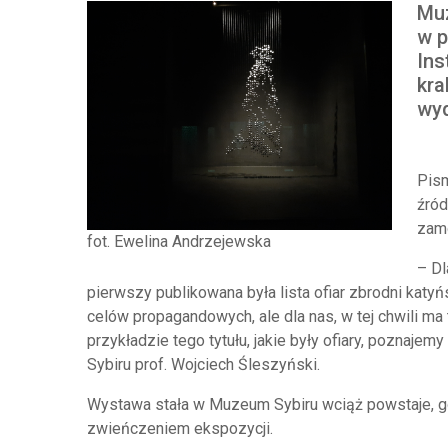
Muz
w p
Ins
kra
wyd
Pism
źród
zam
fot. Ewelina Andrzejewska
– Dl
pierwszy publikowana była lista ofiar zbrodni katy
celów propagandowych, ale dla nas, w tej chwili m
przykładzie tego tytułu, jakie były ofiary, poznajem
Sybiru prof. Wojciech Śleszyński.
Wystawa stała w Muzeum Sybiru wciąż powstaje, got
zwieńczeniem ekspozycji.