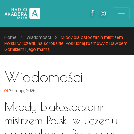
Home
Wiadomości
Młody białostoczanin mistrzem
Polski w liczeniu na sorobanie. Posłuchaj rozmowy z Dawidem
Górnikiem i jego mamą
Wiadomości
26 maja, 2026
Młody białostoczanin
mistrzem Polski w liczeniu
na sorobanie. Posłuchaj