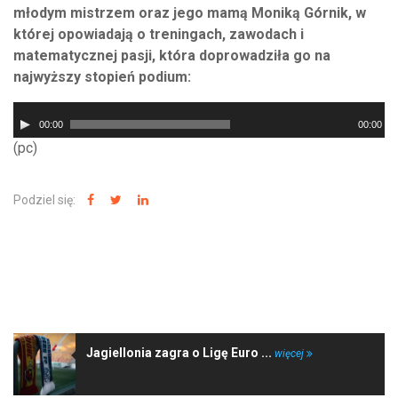
młodym mistrzem oraz jego mamą Moniką Górnik, w
której opowiadają o treningach, zawodach i
matematycznej pasji, która doprowadziła go na
najwyższy stopień podium:
Odtwarzacz
00:00
00:00
plików
(pc)
dźwiękowych
Podziel się:
NAJNOWSZE WIADOMOŚCI
Jagiellonia zagra o Ligę Euro ...
więcej