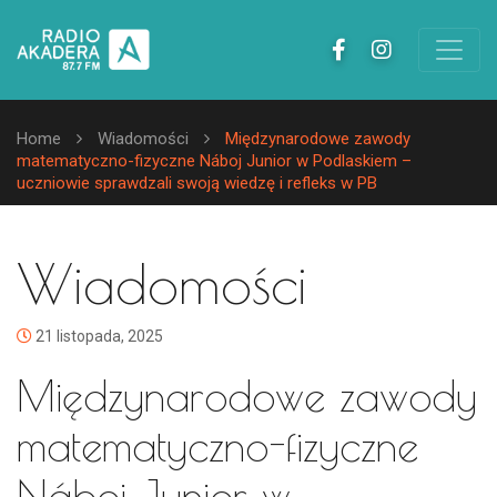
Home
Wiadomości
Międzynarodowe zawody
matematyczno-fizyczne Náboj Junior w Podlaskiem –
uczniowie sprawdzali swoją wiedzę i refleks w PB
Wiadomości
21 listopada, 2025
Międzynarodowe zawody
matematyczno-fizyczne
Náboj Junior w