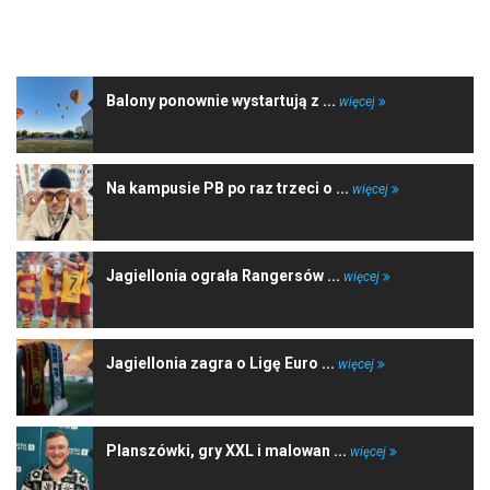
NAJNOWSZE WIADOMOŚCI
Balony ponownie wystartują z ...
więcej
Na kampusie PB po raz trzeci o ...
więcej
Jagiellonia ograła Rangersów ...
więcej
Jagiellonia zagra o Ligę Euro ...
więcej
Planszówki, gry XXL i malowan ...
więcej