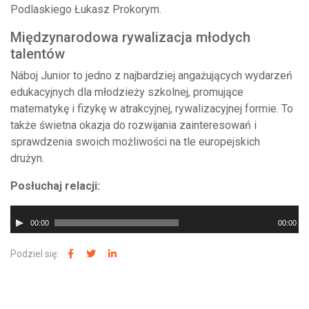
Podlaskiego Łukasz Prokorym.
Międzynarodowa rywalizacja młodych
talentów
Náboj Junior to jedno z najbardziej angażujących wydarzeń
edukacyjnych dla młodzieży szkolnej, promujące
matematykę i fizykę w atrakcyjnej, rywalizacyjnej formie. To
także świetna okazja do rozwijania zainteresowań i
sprawdzenia swoich możliwości na tle europejskich
drużyn.
Posłuchaj relacji:
Odtwarzacz
00:00
00:00
plików
dźwiękowych
Podziel się: