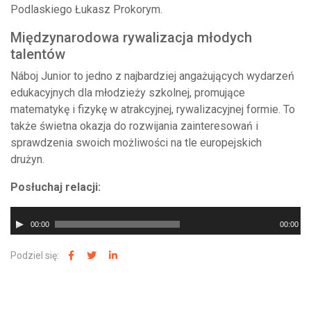
Podlaskiego Łukasz Prokorym.
Międzynarodowa rywalizacja młodych
talentów
Náboj Junior to jedno z najbardziej angażujących wydarzeń
edukacyjnych dla młodzieży szkolnej, promujące
matematykę i fizykę w atrakcyjnej, rywalizacyjnej formie. To
także świetna okazja do rozwijania zainteresowań i
sprawdzenia swoich możliwości na tle europejskich
drużyn.
Posłuchaj relacji:
Odtwarzacz
00:00
00:00
plików
dźwiękowych
Podziel się: