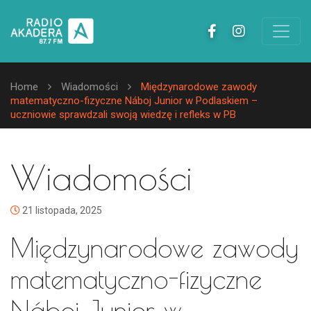
Home
Wiadomości
Międzynarodowe zawody
matematyczno-fizyczne Náboj Junior w Podlaskiem –
uczniowie sprawdzali swoją wiedzę i refleks w PB
Wiadomości
21 listopada, 2025
Międzynarodowe zawody
matematyczno-fizyczne
Náboj Junior w