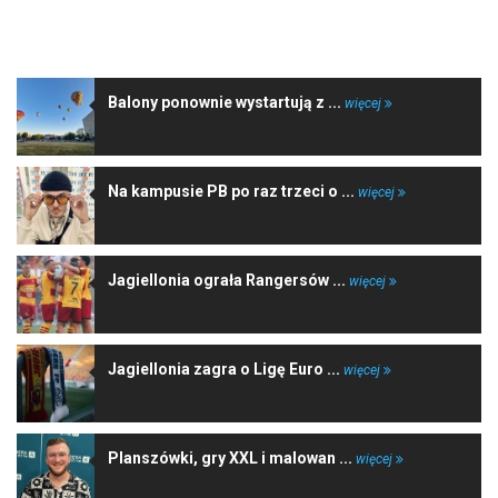
NAJNOWSZE WIADOMOŚCI
Balony ponownie wystartują z ...
więcej
Na kampusie PB po raz trzeci o ...
więcej
Jagiellonia ograła Rangersów ...
więcej
Jagiellonia zagra o Ligę Euro ...
więcej
Planszówki, gry XXL i malowan ...
więcej