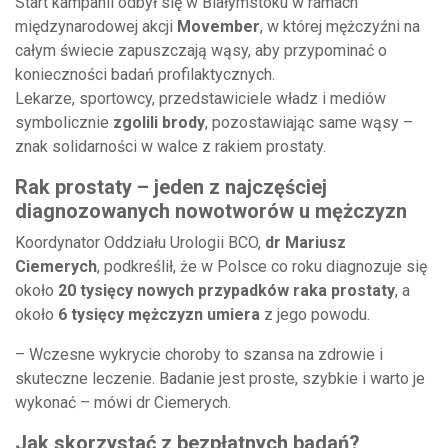
Start kampanii odbył się w Białymstoku w ramach
międzynarodowej akcji
Movember
, w której mężczyźni na
całym świecie zapuszczają wąsy, aby przypominać o
konieczności badań profilaktycznych.
Lekarze, sportowcy, przedstawiciele władz i mediów
symbolicznie
zgolili brody
, pozostawiając same wąsy –
znak solidarności w walce z rakiem prostaty.
Rak prostaty – jeden z najczęściej
diagnozowanych nowotworów u mężczyzn
Koordynator Oddziału Urologii BCO,
dr Mariusz
Ciemerych
, podkreślił, że w Polsce co roku diagnozuje się
około
20 tysięcy nowych przypadków raka prostaty
, a
około
6 tysięcy mężczyzn umiera
z jego powodu.
– Wczesne wykrycie choroby to szansa na zdrowie i
skuteczne leczenie. Badanie jest proste, szybkie i warto je
wykonać – mówi dr Ciemerych.
Jak skorzystać z bezpłatnych badań?