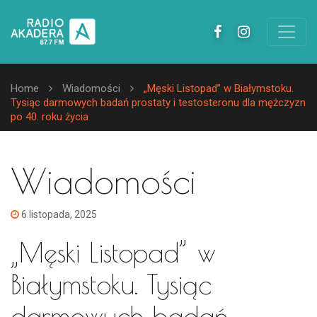
Home
Wiadomości
„Męski Listopad” w Białymstoku.
Tysiąc darmowych badań prostaty i testosteronu dla mężczyzn
po 40. roku życia
Wiadomości
6 listopada, 2025
„Męski Listopad” w
Białymstoku. Tysiąc
darmowych badań