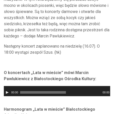
mocno w okolicach piosenki, więc będzie słowo mówione i
słowo śpiewane. Są to koncerty darmowe i otwarte dla
wszystkich. Można wziąć ze sobą kocyk czy jakieś
siedzisko, krzesełka też będą, więc można tam zrobić
sobie piknik. Jest to taka rodzinna dostępna przestrzeń dla
każdego – dodaje Marcin Pawlukiewicz.
Następny koncert zaplanowano na niedzielę (16.07). O
18:00 wystąpi zespół Szus. (hk)
O koncertach „Lata w mieście” mówi Marcin
Pawlukiewicz z Białostockiego Ośrodka Kultury:
Odtwarzacz
00:00
00:00
plików
dźwiękowych
Harmonogram „Lata w mieście” Białostockiego