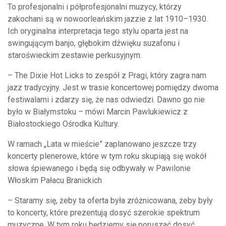
To profesjonalni i półprofesjonalni muzycy, którzy
zakochani są w nowoorleańskim jazzie z lat 1910–1930.
Ich oryginalna interpretacja tego stylu oparta jest na
swingującym banjo, głębokim dźwięku suzafonu i
staroświeckim zestawie perkusyjnym.
– The Dixie Hot Licks to zespół z Pragi, który zagra nam
jazz tradycyjny. Jest w trasie koncertowej pomiędzy dwoma
festiwalami i zdarzy się, że nas odwiedzi. Dawno go nie
było w Białymstoku – mówi Marcin Pawlukiewicz z
Białostockiego Ośrodka Kultury.
W ramach „Lata w mieście” zaplanowano jeszcze trzy
koncerty plenerowe, które w tym roku skupiają się wokół
słowa śpiewanego i będą się odbywały w Pawilonie
Włoskim Pałacu Branickich
– Staramy się, żeby ta oferta była zróżnicowana, żeby były
to koncerty, które prezentują dosyć szerokie spektrum
muzyczne. W tym roku będziemy się poruszać dosyć