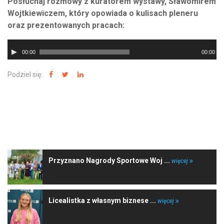
Posłuchaj rozmowy z kuratorem wystawy, Sławomirem
Wojtkiewiczem, który opowiada o kulisach pleneru
oraz prezentowanych pracach:
Odtwarzacz
00:00
00:00
plików
dźwiękowych
Podziel się:
NAJNOWSZE WIADOMOŚCI
Przyznano Nagrody Sportowe Woj ...
więcej
Licealistka z własnym biznese ...
więcej