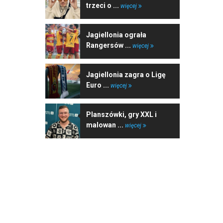
trzeci o ...
więcej
Jagiellonia ograła
Rangersów ...
więcej
Jagiellonia zagra o Ligę
Euro ...
więcej
Planszówki, gry XXL i
malowan ...
więcej