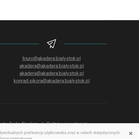
biuro@akadera.bialystok.pl
akadera@akadera.bialystok.pl
akadera@akadera.bialystok.pl
konrad.sikora@akadera.bialystok.pl
słuchu Radia Akadera
Polityka prywatności
×
idualnych preferencji użytkownika oraz w celach statystycznych.
erwisu www
rce internetowej.