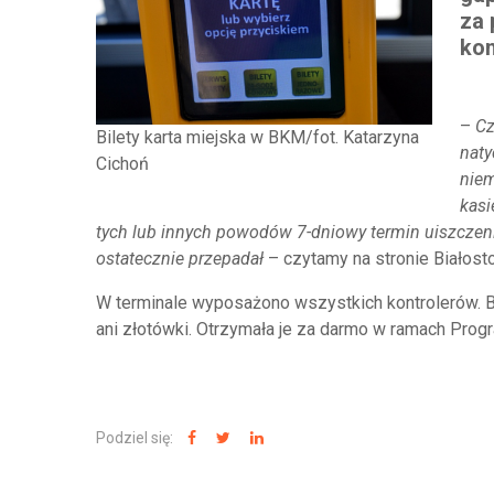
za 
kon
–
Cz
Bilety karta miejska w BKM/fot. Katarzyna
naty
Cichoń
niem
kasi
tych lub innych powodów 7-dniowy termin uiszczeni
ostatecznie przepadał
– czytamy na stronie Białosto
W terminale wyposażono wszystkich kontrolerów. Bi
ani złotówki. Otrzymała je za darmo w ramach Pr
Podziel się: