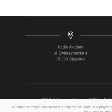
Radio Akadera
ul. Zwierzyniecka 4
15-333 Białystok
RODO - Informacje dotyczące RODO na Polite
W ramach naszego serwisu www stosujemy pliki cookies zapisywane 
Deklar
Użytkownik ma możli