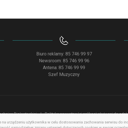
Biuro reklamy: 85 746 99 97
Newsroom: 85 746 99 96
Antena: 85 746 99 99
Szef Muzyczny
chnice Białostockiej
Polityka prywatności aplikacji służącej do od
na urządzeniu użytkownika w celu dostosowania zachowania serwisu do indyw
acja dostępności
Redakcja serwisu www
Poprzednia wersja s
wość samodzielnej zmiany ustawień dotyczących cookies w swojej przegląda