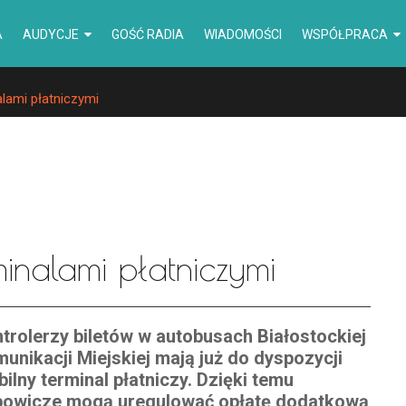
A
AUDYCJE
GOŚĆ RADIA
WIADOMOŚCI
WSPÓŁPRACA
lami płatniczymi
inalami płatniczymi
trolerzy biletów w autobusach Białostockiej
unikacji Miejskiej mają już do dyspozycji
ilny terminal płatniczy. Dzięki temu
powicze mogą uregulować opłatę dodatkową