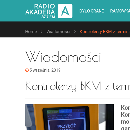
BYŁO GRANE
RAMÓWK
Home
Wiadomości
Kontrolerzy BKM z termina
Wiadomości
5 września, 2019
Kontrolerzy BKM z term
Kon
Kom
mob
ga