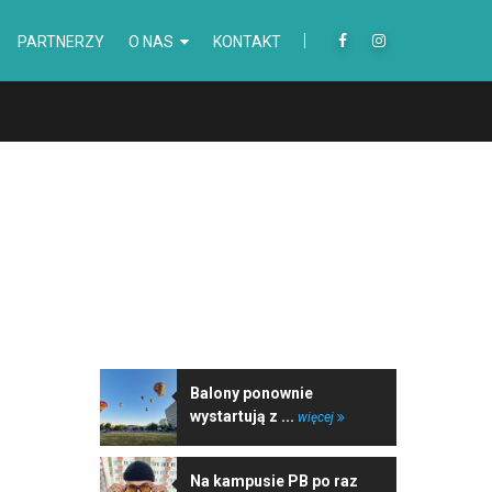
PARTNERZY
O NAS
KONTAKT
NAJNOWSZE WIADOMOŚCI
Balony ponownie
wystartują z ...
więcej
Na kampusie PB po raz