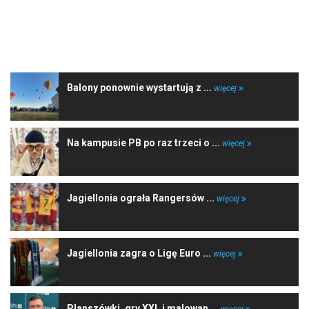
NAJNOWSZE WIADOMOŚCI
Balony ponownie wystartują z ...
więcej
Na kampusie PB po raz trzeci o ...
więcej
Jagiellonia ograła Rangersów ...
więcej
Jagiellonia zagra o Ligę Euro ...
więcej
Planszówki, gry XXL i malowan ...
więcej