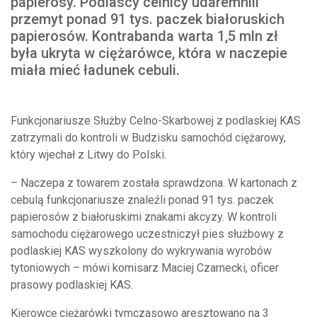
papierosy. Podlascy celnicy udaremnili
przemyt ponad 91 tys. paczek białoruskich
papierosów. Kontrabanda warta 1,5 mln zł
była ukryta w ciężarówce, która w naczepie
miała mieć ładunek cebuli.
Funkcjonariusze Służby Celno-Skarbowej z podlaskiej KAS
zatrzymali do kontroli w Budzisku samochód ciężarowy,
który wjechał z Litwy do Polski.
– Naczepa z towarem została sprawdzona. W kartonach z
cebulą funkcjonariusze znaleźli ponad 91 tys. paczek
papierosów z białoruskimi znakami akcyzy. W kontroli
samochodu ciężarowego uczestniczył pies służbowy z
podlaskiej KAS wyszkolony do wykrywania wyrobów
tytoniowych – mówi komisarz Maciej Czarnecki, oficer
prasowy podlaskiej KAS.
Kierowcę ciężarówki tymczasowo aresztowano na 3