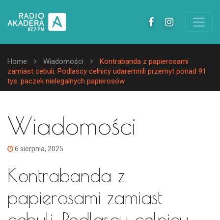
Home
Wiadomości
Kontrabanda z papierosami
zamiast cebuli. Podlascy celnicy udaremnili przemyt ponad 91
tys. paczek nielegalnych papierosów
Wiadomości
6 sierpnia, 2025
Kontrabanda z
papierosami zamiast
cebuli. Podlascy celnicy