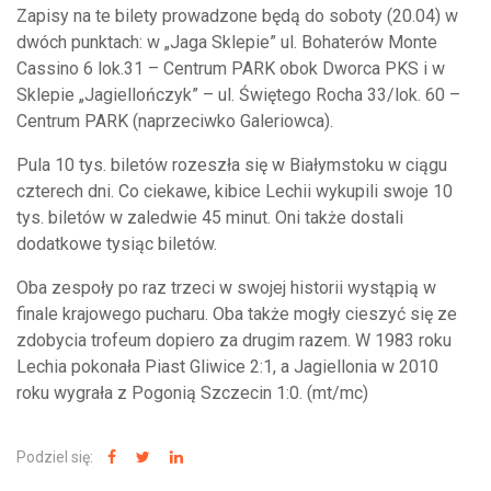
Zapisy na te bilety prowadzone będą do soboty (20.04) w
dwóch punktach: w „Jaga Sklepie” ul. Bohaterów Monte
Cassino 6 lok.31 – Centrum PARK obok Dworca PKS i w
Sklepie „Jagiellończyk” – ul. Świętego Rocha 33/lok. 60 –
Centrum PARK (naprzeciwko Galeriowca).
Pula 10 tys. biletów rozeszła się w Białymstoku w ciągu
czterech dni. Co ciekawe, kibice Lechii wykupili swoje 10
tys. biletów w zaledwie 45 minut. Oni także dostali
dodatkowe tysiąc biletów.
Oba zespoły po raz trzeci w swojej historii wystąpią w
finale krajowego pucharu. Oba także mogły cieszyć się ze
zdobycia trofeum dopiero za drugim razem. W 1983 roku
Lechia pokonała Piast Gliwice 2:1, a Jagiellonia w 2010
roku wygrała z Pogonią Szczecin 1:0. (mt/mc)
Podziel się: