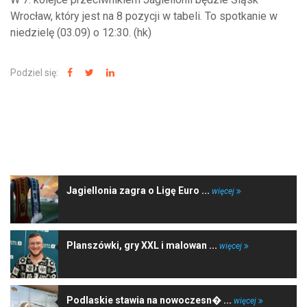
Wrocław, który jest na 8 pozycji w tabeli. To spotkanie w
niedzielę (03.09) o 12:30. (hk)
Podziel się:
NAJNOWSZE WIADOMOŚCI
Jagiellonia zagra o Ligę Euro ...
więcej
Planszówki, gry XXL i malowan ...
więcej
Podlaskie stawia na nowoczesn� ...
więcej