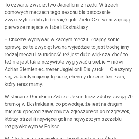
To czwarte zwycięstwo Jagiellonii z rzędu. W trzech
domowych meczach tego sezonu białostoczanie
zwyciężyli i zdobyli dziesięć goli. Żółto-Czerwoni zajmują
pierwsze miejsce w tabeli Ekstraklasy.
– Chcemy wygrywać w każdym meczu. Zdajmy sobie
sprawę, że te zwycięstwa na wyjeździe to jest trochę inny
rodzaj meczu i ta trudność też jest dużo większa, choć to
też nie jest takie oczywiste wygrywać u siebie – mówi
Adrian Siemieniec, trener Jagiellonii Białystok. – Cieszymy
się, że kontynuujemy tą serię, chcemy docenić ten czas,
który teraz mamy.
W starciu z Górnikiem Zabrze Jesus Imaz zdobył swoją 70.
bramkę w Ekstraklasie, co powoduje, że jest na drugim
miejscu spośród zawodników zgłoszonych do rozgrywek,
którzy strzelili najwięcej goli na najwyższym szczeblu
rozgrywkowym w Polsce.
W 7. kolejce przeciwnikiem Jagiellonii będzie Śląsk