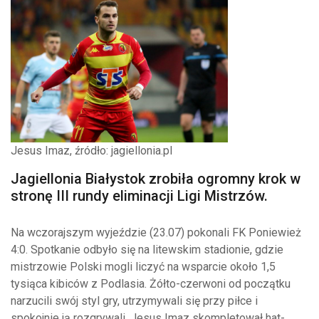
Jesus Imaz, źródło: jagiellonia.pl
Jagiellonia Białystok zrobiła ogromny krok w
stronę III rundy eliminacji Ligi Mistrzów.
Na wczorajszym wyjeździe (23.07) pokonali FK Poniewież
4:0. Spotkanie odbyło się na litewskim stadionie, gdzie
mistrzowie Polski mogli liczyć na wsparcie około 1,5
tysiąca kibiców z Podlasia. Żółto-czerwoni od początku
narzucili swój styl gry, utrzymywali się przy piłce i
spokojnie ją rozgrywali. Jesus Imaz skompletował hat-