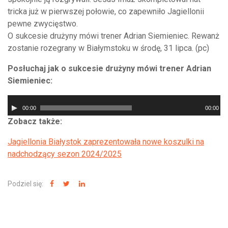
tricka już w pierwszej połowie, co zapewniło Jagiellonii
pewne zwycięstwo.
O sukcesie drużyny mówi trener Adrian Siemieniec. Rewanż
zostanie rozegrany w Białymstoku w środę, 31 lipca. (pc)
Posłuchaj jak o sukcesie drużyny mówi trener Adrian
Siemieniec:
Odtwarzacz
00:00
00:00
plików
Zobacz także:
dźwiękowych
Jagiellonia Białystok zaprezentowała nowe koszulki na
nadchodzący sezon 2024/2025
Podziel się: