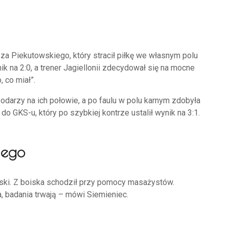
a Piekutowskiego, który stracił piłkę we własnym polu
 na 2:0, a trener Jagiellonii zdecydował się na mocne
 co miał”.
odarzy na ich połowie, a po faulu w polu karnym zdobyła
o GKS-u, który po szybkiej kontrze ustalił wynik na 3:1.
iego
ki. Z boiska schodził przy pomocy masażystów.
, badania trwają – mówi Siemieniec.