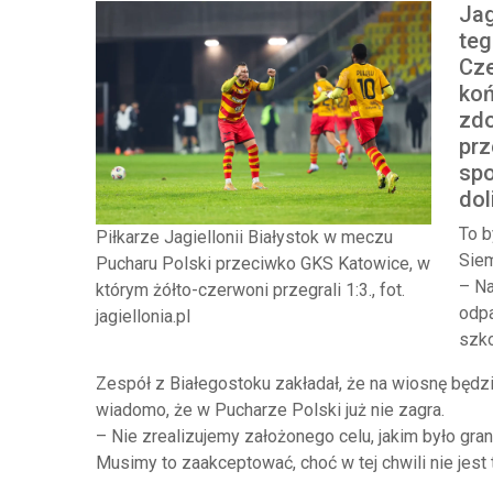
Jag
teg
Cze
koń
zdo
prz
spo
dol
To b
Piłkarze Jagiellonii Białystok w meczu
Siem
Pucharu Polski przeciwko GKS Katowice, w
– Na
którym żółto-czerwoni przegrali 1:3., fot.
odpa
jagiellonia.pl
szko
Zespół z Białegostoku zakładał, że na wiosnę będz
wiadomo, że w Pucharze Polski już nie zagra.
– Nie zrealizujemy założonego celu, jakim było gr
Musimy to zaakceptować, choć w tej chwili nie jest 