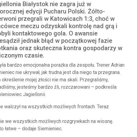
iellonia Białystok nie zagra już w
orocznej edycji Pucharu Polski. Żółto-
rwoni przegrali w Katowicach 1:3, choć w
cówce meczu odzyskali kontrolę nad grą i
byli kontaktowego gola. O awansie
esądził jednak błąd w początkowej fazie
tkania oraz skuteczna kontra gospodarzy w
iczonym czasie.
yła bardzo emocjonalna porażka dla zespołu. Trener Adrian
ieniec nie ukrywał, jak trudna jest dla niego ta przegrana.
 określenie mojej złości nie ma skali. Przegraliśmy,
dliśmy, jesteśmy bardzo źli, rozczarowani – podkreśla
leniowiec Jagiellonii.
ie walczył na wszystkich możliwych frontach. Teraz
anie we wszystkich możliwych rozgrywkach na wiosnę.
to łatwe – dodaje Siemieniec.