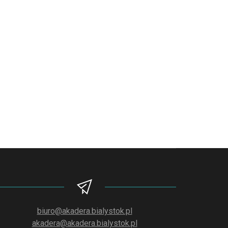
biuro@akadera.bialystok.pl
akadera@akadera.bialystok.pl