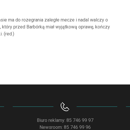
lasie ma do rozegrania zaległe mecze i nadal walczy o
 który przed Barbórką miał wyjątkową oprawę, kończy
. (red.)
Biuro reklamy: 85 746 99 97
Newsroom: 85 746 99 96