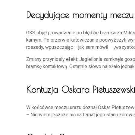
Decydujące momenty meczu
GKS objął prowadzenie po błędzie bramkarza Miłosz
karnym. Po przerwie katowiczanie podwyższyli wynik
roszady, wpuszczając – jak sam mówił – „wszystko,
Zmiany przyniosły efekt: Jagiellonia zamknęła gosp
bramkę kontaktową. Ostatnie słowo należało jednak d
Kontuzja Oskara Pietuszewsk
W końcówce meczu urazu doznał Oskar Pietuszews
– Nie wiem jeszcze nic na temat jego stanu zdrowia