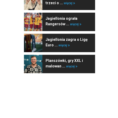
trzeci o ...
więcej
Jagiellonia ograła
Rangersów ...
więcej
Jagiellonia zagra o Ligę
Euro ...
więcej
Planszówki, gry XXL i
malowan ...
więcej