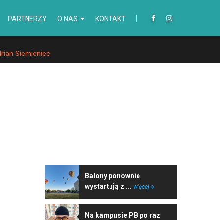
PARTNERZY
O NAS
KONTAKT
drian Siemieniec
NAJNOWSZE WIADOMOŚCI
Balony ponownie
wystartują z ...
więcej
Na kampusie PB po raz