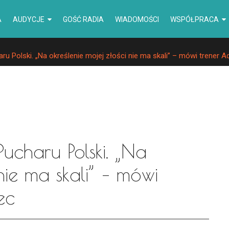
A
AUDYCJE
GOŚĆ RADIA
WIADOMOŚCI
WSPÓŁPRACA
ru Polski. „Na określenie mojej złości nie ma skali” – mówi trener A
ucharu Polski. „Na
 nie ma skali” – mówi
ec