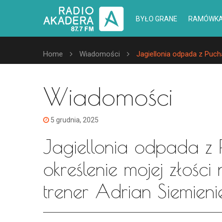
BYŁO GRANE
RAMÓWK
Home
Wiadomości
Jagiellonia odpada z Pucha
Wiadomości
5 grudnia, 2025
Jagiellonia odpada z P
określenie mojej złości
trener Adrian Siemieni