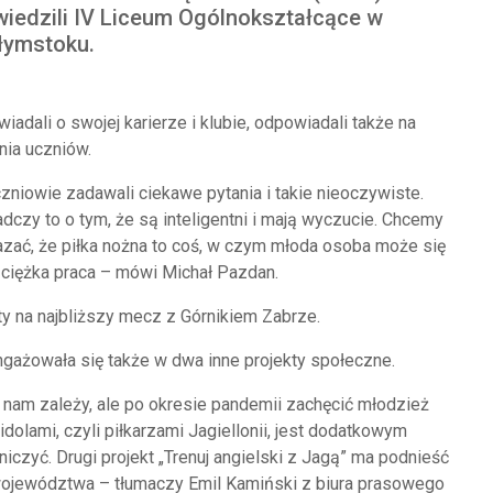
iedzili IV Liceum Ogólnokształcące w
łymstoku.
iadali o swojej karierze i klubie, odpowiadali także na
nia uczniów.
zniowie zadawali ciekawe pytania i takie nieoczywiste.
dczy to o tym, że są inteligentni i mają wyczucie. Chcemy
zać, że piłka nożna to coś, w czym młoda osoba może się
st ciężka praca – mówi Michał Pazdan.
y na najbliższy mecz z Górnikiem Zabrze.
ngażowała się także w dwa inne projekty społeczne.
o nam zależy, ale po okresie pandemii zachęcić młodzież
dolami, czyli piłkarzami Jagiellonii, jest dodatkowym
czyć. Drugi projekt „Trenuj angielski z Jagą” ma podnieść
ojewództwa – tłumaczy Emil Kamiński z biura prasowego