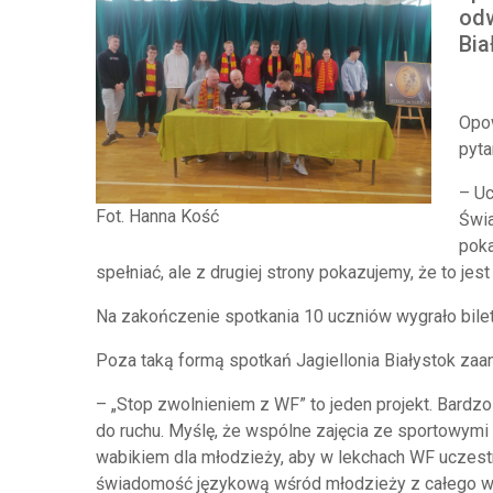
odw
Bia
Opow
pyta
– Uc
Fot. Hanna Kość
Świa
poka
spełniać, ale z drugiej strony pokazujemy, że to je
Na zakończenie spotkania 10 uczniów wygrało bilet
Poza taką formą spotkań Jagiellonia Białystok zaa
– „Stop zwolnieniem z WF” to jeden projekt. Bardz
do ruchu. Myślę, że wspólne zajęcia ze sportowymi i
wabikiem dla młodzieży, aby w lekchach WF uczestni
świadomość językową wśród młodzieży z całego w