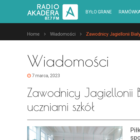
BYŁO GRANE
RAMÓWK
Home
Wiadomości
Zawodnicy Jagiellonii Biał
Wiadomości
7 marca, 2023
Zawodnicy Jagiellonii B
uczniami szkół
Pił
spo