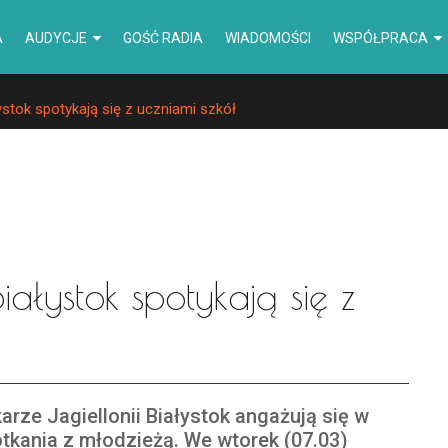
A
AUDYCJE
GOŚĆ RADIA
WIADOMOŚCI
WSPÓŁPRACA
ystok spotykają się z uczniami szkół
iałystok spotykają się z
karze Jagiellonii Białystok angażują się w
tkania z młodzieżą. We wtorek (07.03)