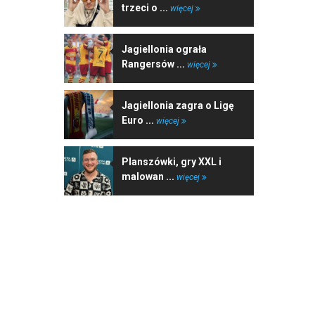
trzeci o ...
więcej
Jagiellonia ograła
Rangersów ...
więcej
Jagiellonia zagra o Ligę
Euro ...
więcej
Planszówki, gry XXL i
malowan ...
więcej