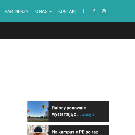
PARTNERZY
O NAS
KONTAKT
NAJNOWSZE WIADOMOŚCI
Balony ponownie
wystartują z ...
więcej
Na kampusie PB po raz