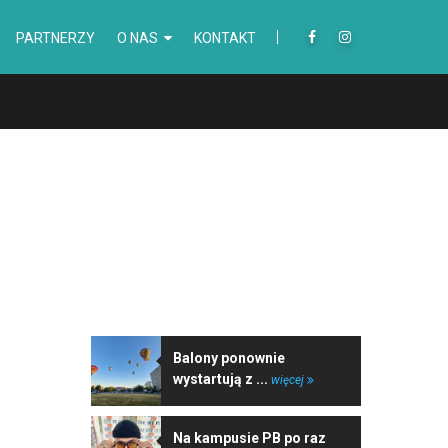
PARTNERZY
O NAS
KONTAKT
NAJNOWSZE WIADOMOŚCI
Balony ponownie
wystartują z ...
więcej
Na kampusie PB po raz