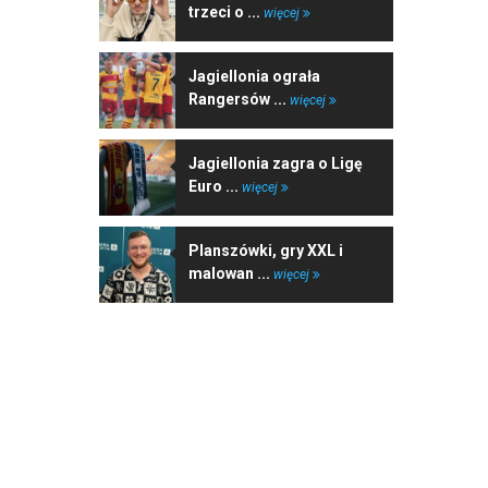
trzeci o ...
więcej
Jagiellonia ograła
Rangersów ...
więcej
Jagiellonia zagra o Ligę
Euro ...
więcej
Planszówki, gry XXL i
malowan ...
więcej