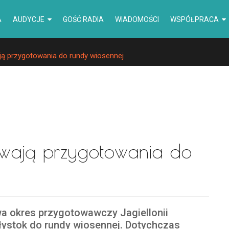
A
AUDYCJE
GOŚĆ RADIA
WIADOMOŚCI
WSPÓŁPRACA
ają przygotowania do rundy wiosennej
 Trwają przygotowania do
a okres przygotowawczy Jagiellonii
łystok do rundy wiosennej. Dotychczas