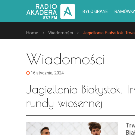
BYŁO GRANE
RAMÓWK
Home
Wiadomości
Jagiellonia Białystok. Trw
Wiadomości
16 stycznia, 2024
Jagiellonia Białystok.
rundy wiosennej
Trw
Bia