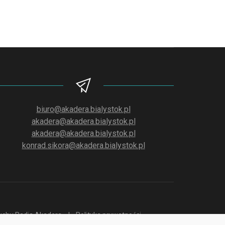
biuro@akadera.bialystok.pl
akadera@akadera.bialystok.pl
akadera@akadera.bialystok.pl
konrad.sikora@akadera.bialystok.pl
słuchu Radia Akadera
Polityka prywatności