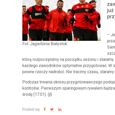
zaw
już
prz
– Je
jesi
Fot. Jagiellonia Białystok
Siem
szcz
którą rozpoczęliśmy na początku sezonu i staramy
każdego zawodników optymalnie przygotować. W s
pewne rzeczy nadrobić. Nie tracimy czasu, staramy 
Podczas trwania okresu przygotowawczego podopie
kontrolne. Pierwszym sparingowym rywalem będzie M
środę (17.01). (jł)
Podziel się: