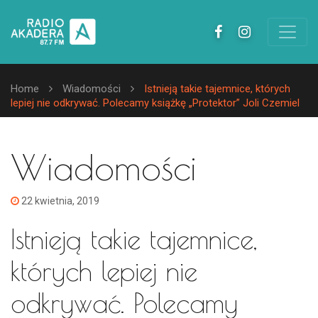
Home
Wiadomości
Istnieją takie tajemnice, których
lepiej nie odkrywać. Polecamy książkę „Protektor” Joli Czemiel
Wiadomości
22 kwietnia, 2019
Istnieją takie tajemnice,
których lepiej nie
odkrywać. Polecamy