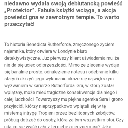
niedawno wydała swoją debiutancką powieść
„Protektor”. Fabuła książki wciąga, a akcja
powieści gna w zawrotnym tempie. To w
arto
przeczytać!
To historia Benedicta Rutherforda, zmęczonego życiem
najemnika, który otwiera w Londynie biuro
detektywistyczne. Już pierwszy klient uświadamia mu, że
nie da się uciec od przeszłości. Mimo że zlecenie wydaje
się banalnie proste: odnalezienie notesu i odebranie kilku
starych skrzyń, jego wykonanie okaże się największym
wyzwaniem w karierze Rutherforda. Gra, w którą został
wplątany, może mieć tragiczne konsekwencje dla niego i
całej ludzkości. Towarzyszy mu piękna agentka Sara i grono
przyjaciół, którzy nieprzypadkowo wplątali się w tę
misterną intrygę. Tropieni przez bezlitosnych zabójców,
próbują dotrzeć do osoby, która za tym wszystkim stoi. Czy
uda im się wyjść cało z tej niebezpiecznej misji? Jaką