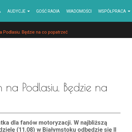
A
AUDYCJE
GOŚĆ RADIA
WIADOMOŚCI
WSPÓŁPRACA
na Podlasiu. Będzie na co popatrzeć
ch na Podlasiu. Będzie na
tka dla fanów motoryzacji. W najbliższą
dzielę (11.08) w Białymstoku odbędzie się II