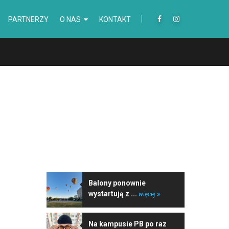
PARTNERZY
O NAS
KONTAKT
NAJNOWSZE WIADOMOŚCI
Balony ponownie
wystartują z ...
więcej
Na kampusie PB po raz