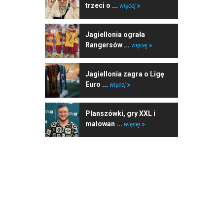
trzeci o ...
więcej
Jagiellonia ograła
Rangersów ...
więcej
Jagiellonia zagra o Ligę
Euro ...
więcej
Planszówki, gry XXL i
malowan ...
więcej