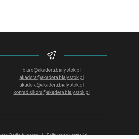
biuro@akadera.bialystok.pl
akadera@akadera.bialystok.pl
akadera@akadera.bialystok.pl
konrad.sikora@akadera.bialystok.pl
słuchu Radia Akadera
Polityka prywatności