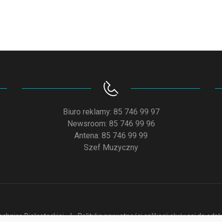
Biuro reklamy: 85 746 99 97
Newsroom: 85 746 99 96
Antena: 85 746 99 99
Szef Muzyczny
chnice Białostockiej
Polityka prywatności aplikacji służącej do od