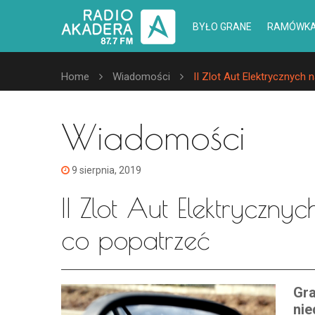
BYŁO GRANE
RAMÓWK
Home
Wiadomości
II Zlot Aut Elektrycznych 
Wiadomości
9 sierpnia, 2019
II Zlot Aut Elektryczny
co popatrzeć
Gra
nie