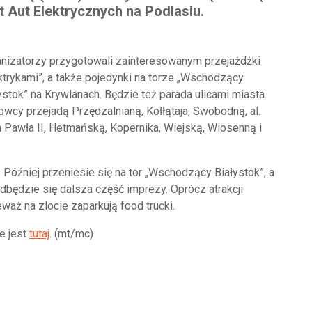
t Aut Elektrycznych na Podlasiu.
nizatorzy przygotowali zainteresowanym przejażdżki
ktrykami”, a także pojedynki na torze „Wschodzący
ystok” na Krywlanach. Będzie też parada ulicami miasta.
owcy przejadą Przędzalnianą, Kołłątaja, Swobodną, al.
 Pawła II, Hetmańską, Kopernika, Wiejską, Wiosenną i
. Później przeniesie się na tor „Wschodzący Białystok”, a
odbędzie się dalsza część imprezy. Oprócz atrakcji
aż na zlocie zaparkują food trucki.
e jest
tutaj
. (mt/mc)