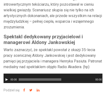
introwertycznym tekściarzu, który pozostawał w cieniu
wielkiej gwiazdy. Scenariusz skupia się nie tylko na ich
artystycznych dokonaniach, ale przede wszystkim na relacji
międzyludzkiej – pełnej ciepła, wsparcia i wzajemnego
zrozumienia.
Spektakl dedykowany przyjacielowi i
managerowi Aldony Jankowskiej
Warto zaznaczyć, że spektakl powstał z okazji 35-lecia
pracy scenicznej Aldony Jankowskiej i jest dedykowany
pamięci jej przyjaciela i managera Henryka Pasiuta. Patronat
medialny nad spektaklem objęło Radio Akadera. (hp)
Odtwarzacz
00:00
00:00
plików
dźwiękowych
Podziel się: