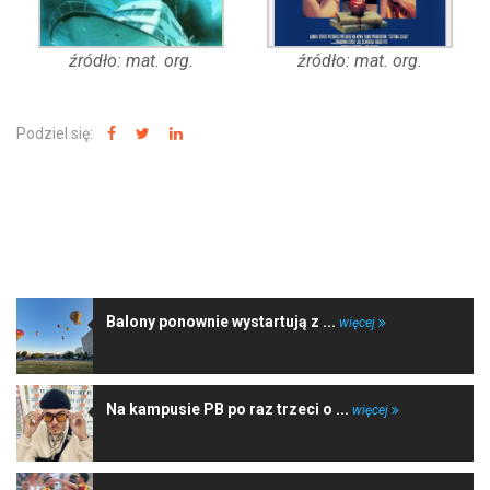
źródło: mat. org.
źródło: mat. org.
Podziel się:
NAJNOWSZE WIADOMOŚCI
Balony ponownie wystartują z ...
więcej
Na kampusie PB po raz trzeci o ...
więcej