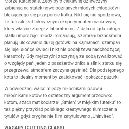
Morze Karaibskie. Żeby było ciekawiej dziewczyny
zabierają na statek nowo poznanych młodych chłopaków i
błąkającego się przy porcie kotka. Nikt się nie spodziewa,
że futrzak jest toksycznym eksperymentem naukowym,
który właśnie zbiegł z laboratorium. Z dala od lądu załoga
statku imprezuje, młodzi romansują, szemrani biznesmeni
planują ulokowanie dużej gotówki na Kajmanach, szampan
się leje, słońce świeci i nikt nie podejrzewa nadchodzącej
katastrofy. Gdy mężczyźni zaczynają ze sobą rywalizować
o względy pań, jeden z pasażerów znika a silnik statku się
przegrzewa, atmosfera zaczyna gęstnieć. Dla podstępnego
kota to idealny moment by zaatakować i pokazać pazurki.
W odwiecznej walce między miłośnikami psów a
miłośnikami kotów to ostateczny argument przeciwko
kotom, szach mat kociarze! „Śmierć w miękkim futerku” to
też piękny przykład polskiego kreatywnego tłumaczenia
tytułów, gdyż oryginalnie film zatytułowano „Uninvited”.
WAGARY (CUTTING CLASS)