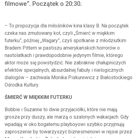
filmowe”. Początek o 20:30.
– To propozycja dla miłośników kina klasy B. Na początek
czeka nas zmutowany kot, czyli „Śmierć w miękkim
futerku”, później „Wagary”, czyli spotkanie z młodziutkim
Bradem Pittem w pastiszu amerykańskich horrorów o
nastolatkach i prawdopodobnie jedynym filmie, którego
aktor może się powstydzić. Nie zabraknie chałupniczych
efektów specjalnych, absurdalnej fabuły i nielogicznych
dialogów – zachwala Monika Piskurewicz z Białostockiego
Ośrodka Kultury.
ŚMIERĆ W MIĘKKIM FUTERKU
Bobbie i Suzanne to dwie przyjaciółki, które nie mają
grosza przy duszy, ale marzą o szalonych wakacjach. Gdy
wpadają w oko bogatemu playboyowi szybko przyjmują
zaproszenie by towarzyszyć biznesmenowi w rejsie przez