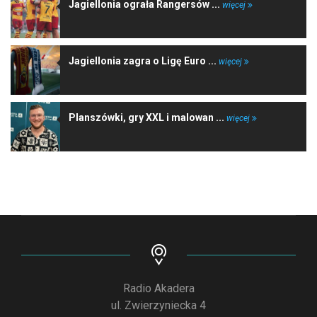
Jagiellonia ograła Rangersów ...
więcej
Jagiellonia zagra o Ligę Euro ...
więcej
Planszówki, gry XXL i malowan ...
więcej
Radio Akadera
ul. Zwierzyniecka 4