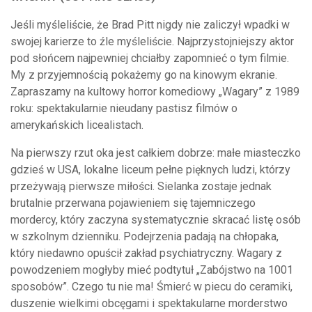
Jeśli myśleliście, że Brad Pitt nigdy nie zaliczył wpadki w
swojej karierze to źle myśleliście. Najprzystojniejszy aktor
pod słońcem najpewniej chciałby zapomnieć o tym filmie.
My z przyjemnością pokażemy go na kinowym ekranie.
Zapraszamy na kultowy horror komediowy „Wagary” z 1989
roku: spektakularnie nieudany pastisz filmów o
amerykańskich licealistach.
Na pierwszy rzut oka jest całkiem dobrze: małe miasteczko
gdzieś w USA, lokalne liceum pełne pięknych ludzi, którzy
przeżywają pierwsze miłości. Sielanka zostaje jednak
brutalnie przerwana pojawieniem się tajemniczego
mordercy, który zaczyna systematycznie skracać listę osób
w szkolnym dzienniku. Podejrzenia padają na chłopaka,
który niedawno opuścił zakład psychiatryczny. Wagary z
powodzeniem mogłyby mieć podtytuł „Zabójstwo na 1001
sposobów”. Czego tu nie ma! Śmierć w piecu do ceramiki,
duszenie wielkimi obcęgami i spektakularne morderstwo