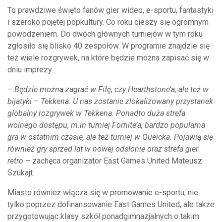
To prawdziwe święto fanów gier wideo, e-sportu, fantastyki
i szeroko pojętej popkultury. Co roku cieszy się ogromnym
powodzeniem. Do dwóch głównych turniejów w tym roku
zgłosiło się blisko 40 zespołów. W programie znajdzie się
też wiele rozgrywek, na które będzie można zapisać się w
dniu imprezy.
– Będzie można zagrać w Fifę, czy Hearthstone’a, ale też w
bijatyki – Tekkena. U nas zostanie zlokalizowany przystanek
globalny rozgrywek w Tekkena. Ponadto duża strefa
wolnego dostępu, m.in turniej Fornite’a, bardzo popularna
gra w ostatnim czasie, ale też turniej w Queicka. Pojawią się
również gry sprzed lat w nowej odsłonie oraz strefa gier
retro –
zachęca organizator East Games United Mateusz
Szukajt.
Miasto również włącza się w promowanie e-sportu, nie
tylko poprzez dofinansowanie East Games United, ale także
przygotowując klasy szkół ponadgimnazjalnych o takim