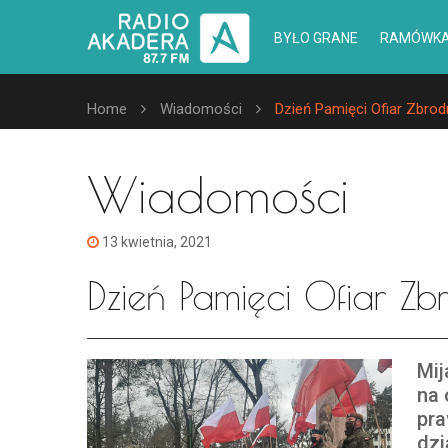
BYŁO GRANE
RAMÓWK
Home
Wiadomości
Dzień Pamięci Ofiar Zbrodn
Wiadomości
13 kwietnia, 2021
Dzień Pamięci Ofiar Zbr
Mij
na 
pra
dzi