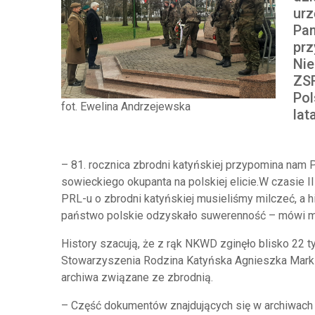
urz
Pam
prz
Nie
ZS
Pol
fot. Ewelina Andrzejewska
lat
– 81. rocznica zbrodni katyńskiej przypomina na
sowieckiego okupanta na polskiej elicie.W czasie II
PRL-u o zbrodni katyńskiej musieliśmy milczeć, a 
państwo polskie odzyskało suwerenność – mówi ma
History szacują, że z rąk NKWD zginęło blisko 22 t
Stowarzyszenia Rodzina Katyńska Agnieszka Markie
archiwa związane ze zbrodnią.
– Część dokumentów znajdujących się w archiwach w 