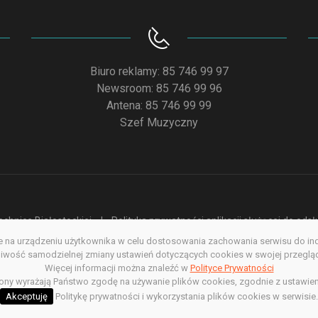
Biuro reklamy: 85 746 99 97
Newsroom: 85 746 99 96
Antena: 85 746 99 99
Szef Muzyczny
chnice Białostockiej
Polityka prywatności aplikacji służącej do od
na urządzeniu użytkownika w celu dostosowania zachowania serwisu do indyw
acja dostępności
Redakcja serwisu www
Poprzednia wersja s
wość samodzielnej zmiany ustawień dotyczących cookies w swojej przegląda
Więcej informacji można znaleźć w
Copyright @ 2022. All rights Reserved
Polityce Prywatności
rony wyrażają Państwo zgodę na używanie plików cookies, zgodnie z ustawien
Akceptuję
Politykę prywatności i wykorzystania plików cookies w serwisie.