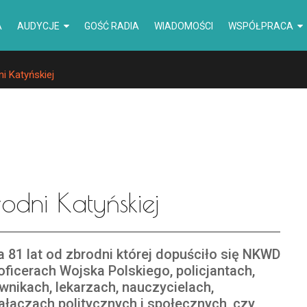
A
AUDYCJE
GOŚĆ RADIA
WIADOMOŚCI
WSPÓŁPRACA
i Katyńskiej
odni Katyńskiej
a 81 lat od zbrodni której dopuściło się NKWD
oficerach Wojska Polskiego, policjantach,
wnikach, lekarzach, nauczycielach,
ałaczach politycznych i społecznych, czy