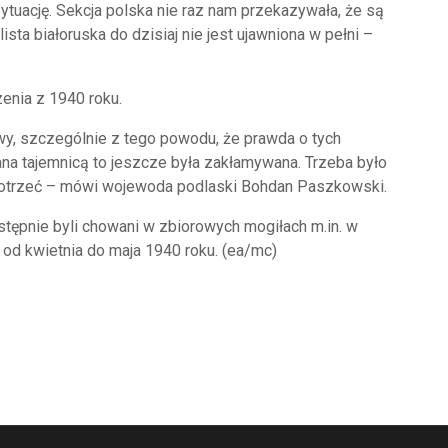
sytuację. Sekcja polska nie raz nam przekazywała, że są
sta białoruska do dzisiaj nie jest ujawniona w pełni –
enia z 1940 roku.
wy, szczególnie z tego powodu, że prawda o tych
ana tajemnicą to jeszcze była zakłamywana. Trzeba było
y dotrzeć – mówi wojewoda podlaski Bohdan Paszkowski.
astępnie byli chowani w zbiorowych mogiłach m.in. w
 od kwietnia do maja 1940 roku. (ea/mc)