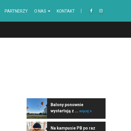
PARTNERZY
O NAS
KONTAKT
NAJNOWSZE WIADOMOŚCI
Balony ponownie
wystartują z ...
więcej
Na kampusie PB po raz