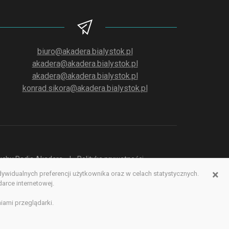
biuro@akadera.bialystok.pl
akadera@akadera.bialystok.pl
akadera@akadera.bialystok.pl
konrad.sikora@akadera.bialystok.pl
słuchu Radia Akadera
Polityka prywatności
×
idualnych preferencji użytkownika oraz w celach statystycznych.
erwisu www
rce internetowej.
iami przeglądarki.