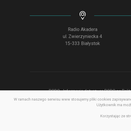
Radio Akadera
ul. Zwierzyniecka 4
15-333 Białystok
RODO - Informacje dotyczące RODO na Polite
W ramach naszego serwisu www stosujemy pliki cookies zapisywane 
Deklar
Użytkownik ma możli
Korzystając ze st