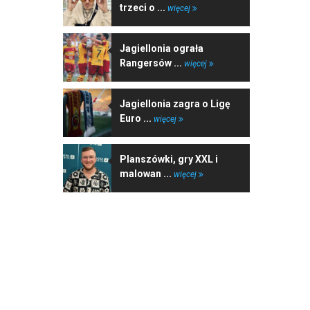
trzeci o ...
więcej
Jagiellonia ograła
Rangersów ...
więcej
Jagiellonia zagra o Ligę
Euro ...
więcej
Planszówki, gry XXL i
malowan ...
więcej