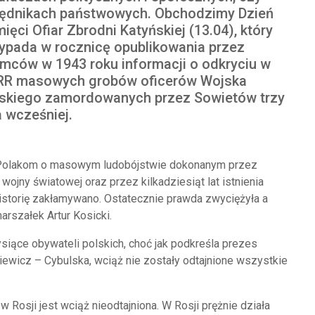
ędnikach państwowych. Obchodzimy Dzień
ięci Ofiar Zbrodni Katyńskiej (13.04), który
ypada w rocznicę opublikowania przez
mców w 1943 roku informacji o odkryciu w
RR masowych grobów oficerów Wojska
skiego zamordowanych przez Sowietów trzy
a wcześniej.
m Polakom o masowym ludobójstwie dokonanym przez
 wojny światowej oraz przez kilkadziesiąt lat istnienia
historię zakłamywano. Ostatecznie prawda zwyciężyła a
rszałek Artur Kosicki.
ysiące obywateli polskich, choć jak podkreśla prezes
wicz – Cybulska, wciąż nie zostały odtajnione wszystkie
Rosji jest wciąż nieodtajniona. W Rosji prężnie działa