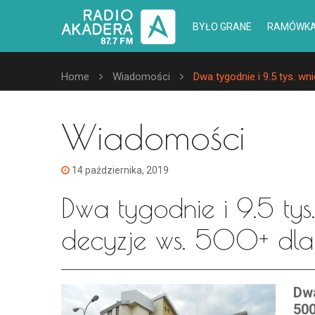
BYŁO GRANE
RAMÓWK
Home
Wiadomości
Dwa tygodnie i 9.5 tys. w
Wiadomości
14 października, 2019
Dwa tygodnie i 9.5 tys
decyzje ws. 500+ dla
Dwa
500