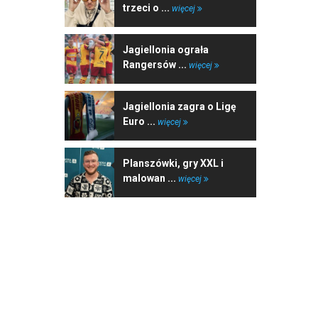
trzeci o ...
więcej
Jagiellonia ograła
Rangersów ...
więcej
Jagiellonia zagra o Ligę
Euro ...
więcej
Planszówki, gry XXL i
malowan ...
więcej