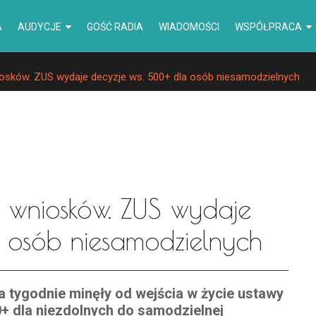
A
AUDYCJE
GOŚĆ RADIA
WIADOMOŚCI
WSPÓŁPRACA
niosków. ZUS wydaje decyzje ws. 500+ dla osób niesamodzielnych
. wniosków. ZUS wydaje
 osób niesamodzielnych
 tygodnie minęły od wejścia w życie ustawy
+ dla niezdolnych do samodzielnej