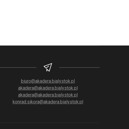
biuro@akadera.bialystok.pl
akadera@akadera.bialystok.pl
akadera@akadera.bialystok.pl
konrad.sikora@akadera.bialystok.pl