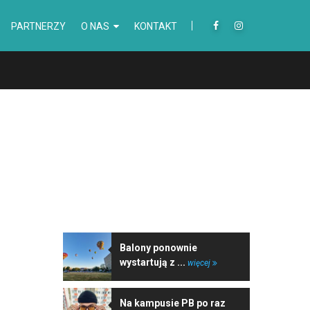
PARTNERZY
O NAS
KONTAKT
NAJNOWSZE WIADOMOŚCI
Balony ponownie
wystartują z ...
więcej
Na kampusie PB po raz