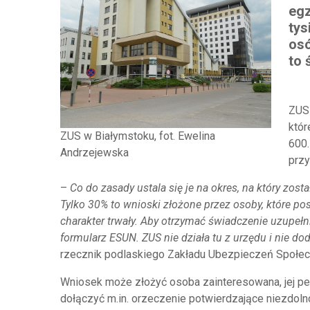
egz
tys
osó
to 
ZUS 
któr
ZUS w Białymstoku, fot. Ewelina
600.
Andrzejewska
przy
–
Co do zasady ustala się je na okres, na który zos
Tylko 30% to wnioski złożone przez osoby, które po
charakter trwały. Aby otrzymać świadczenie uzupeł
formularz ESUN. ZUS nie działa tu z urzędu i nie d
rzecznik podlaskiego Zakładu Ubezpieczeń Społec
Wniosek może złożyć osoba zainteresowana, jej peł
dołączyć m.in. orzeczenie potwierdzające niezdol