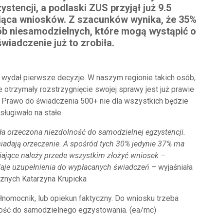
ystencji, a podlaski ZUS przyjął już 9.5
iąca wniosków. Z szacunków wynika, że 35%
b niesamodzielnych, które mogą wystąpić o
świadczenie już to zrobiła.
wydał pierwsze decyzje. W naszym regionie takich osób,
e otrzymały rozstrzygnięcie swojej sprawy jest już prawie
 Prawo do świadczenia 500+ nie dla wszystkich będzie
sługiwało na stałe.
tała orzeczona niezdolność do samodzielnej egzystencji.
siadają orzeczenie. A spośród tych 30% jedynie 37% ma
niające należy przede wszystkim złożyć wniosek –
odaje uzupełnienia do wypłacanych świadczeń
– wyjaśniała
znych Katarzyna Krupicka
nomocnik, lub opiekun faktyczny. Do wniosku trzeba
ność do samodzielnego egzystowania. (ea/mc)