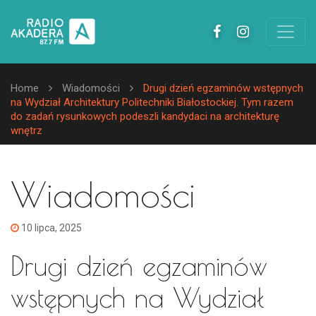
Home
Wiadomości
Drugi dzień egzaminów wstępnych
na Wydział Architektury Politechniki Białostockiej. Tym razem
do zadań rysunkowych podeszli kandydaci na architekturę
wnętrz
Wiadomości
10 lipca, 2025
Drugi dzień egzaminów
wstępnych na Wydział