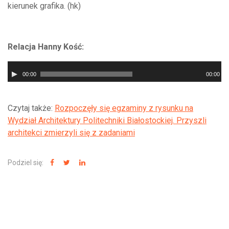
kierunek grafika. (hk)
Relacja Hanny Kość:
Odtwarzacz
00:00
00:00
plików
dźwiękowych
Czytaj także:
Rozpoczęły się egzaminy z rysunku na
Wydział Architektury Politechniki Białostockiej. Przyszli
architekci zmierzyli się z zadaniami
Podziel się:
NAJNOWSZE WIADOMOŚCI